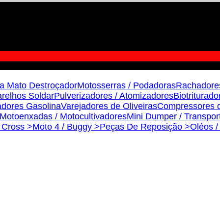
a Mato Destroçador
Motosserras / Podadoras
Rachadore
relhos Soldar
Pulverizadores / Atomizadores
Biotriturado
dores Gasolina
Varejadores de Oliveiras
Compressores d
Motoenxadas / Motocultivadores
Mini Dumper / Transpor
s Cross >
Moto 4 / Buggy >
Peças De Reposição >
Oléos /