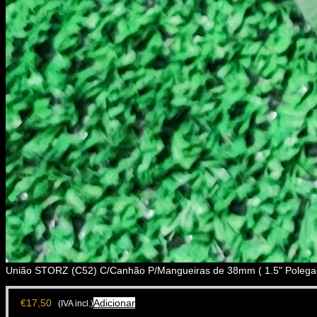
União STORZ (C52) C/Canhão P/Mangueiras de 38mm ( 1.5" Polega
€
17,50
Adicionar
(IVA incl.)