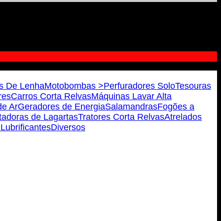
s De Lenha
Motobombas >
Perfuradores Solo
Tesouras
res
Carros Corta Relvas
Máquinas Lavar Alta
e Ar
Geradores de Energia
Salamandras
Fogões a
tadoras de Lagartas
Tratores Corta Relvas
Atrelados
 Lubrificantes
Diversos