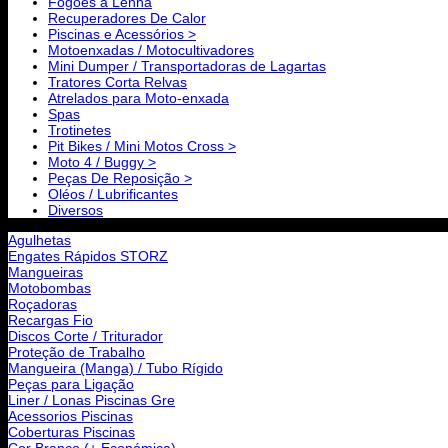
Fogões a Lenha
Recuperadores De Calor
Piscinas e Acessórios >
Motoenxadas / Motocultivadores
Mini Dumper / Transportadoras de Lagartas
Tratores Corta Relvas
Atrelados para Moto-enxada
Spas
Trotinetes
Pit Bikes / Mini Motos Cross >
Moto 4 / Buggy >
Peças De Reposição >
Oléos / Lubrificantes
Diversos
Agulhetas
Engates Rápidos STORZ
Mangueiras
Motobombas
Roçadoras
Recargas Fio
Discos Corte / Triturador
Proteção de Trabalho
Mangueira (Manga) / Tubo Rígido
Peças para Ligação
Liner / Lonas Piscinas Gre
Acessorios Piscinas
Coberturas Piscinas
Cor Branco (+ Económica)