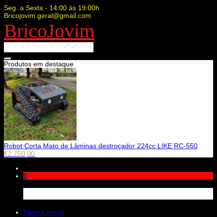
Seg. a Sexta - 14:00 às 19:00h
Bricojovim.geral@gmail.com
BricoJovim
Produtos em destaque
Robot Corta Mato de Lâminas destroçador 224cc LIKE RC-550
€
2.750,00
0
Carrinho
Página Inicial