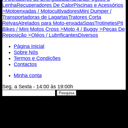
Lenha
Recuperadores De Calor
Piscinas e Acessórios
>
Motoenxadas / Motocultivadores
Mini Dumper /
Transportadoras de Lagartas
Tratores Corta
Relvas
Atrelados para Moto-enxada
Spas
Trotinetes
Pit
Bikes / Mini Motos Cross >
Moto 4 / Buggy >
Peças De
Reposição >
Oléos / Lubrificantes
Diversos
Página Inicial
Sobre Nós
Termos e Condições
Contactos
Minha conta
Seg. a Sexta - 14:00 às 19:00h
Pesquisar
Pesquisa
por: