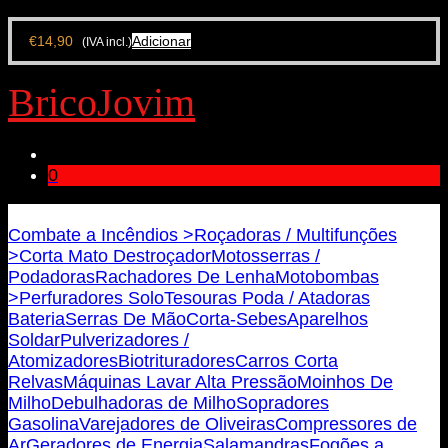
€
14,90
Adicionar
(IVA incl.)
BricoJovim
0
Bricojovim.geral@gmail.com
Combate a Incêndios >
Roçadoras / Multifunções
>
Corta Mato Destroçador
Motosserras /
Podadoras
Rachadores De Lenha
Motobombas
>
Perfuradores Solo
Tesouras Poda / Atadoras
Bateria
Serras De Mão
Corta-Sebes
Aparelhos
Soldar
Pulverizadores /
Atomizadores
Biotrituradores
Carros Corta
Relvas
Máquinas Lavar Alta Pressão
Moinhos De
Milho
Debulhadoras de Milho
Sopradores
Gasolina
Varejadores de Oliveiras
Compressores de
Ar
Geradores de Energia
Salamandras
Fogões a