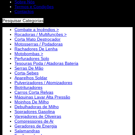
Sobre Nós
Termos e Condições
Contactos
Pesquisar Categorias
Combate a Incêndios >
Roçadoras / Multifunções >
Corta Mato Destroçador
Motosserras / Podadoras
Rachadores De Lenha
Motobombas >
Perfuradores Solo
Tesouras Poda / Atadoras Bateria
Serras De Mão
Corta-Sebes
Aparelhos Soldar
Pulverizadores / Atomizadores
Biotrituradores
Carros Corta Relvas
Máquinas Lavar Alta Pressão
Moinhos De Milho
Debulhadoras de Milho
Sopradores Gasolina
Varejadores de Oliveiras
Compressores de Ar
Geradores de Energia
Salamandras