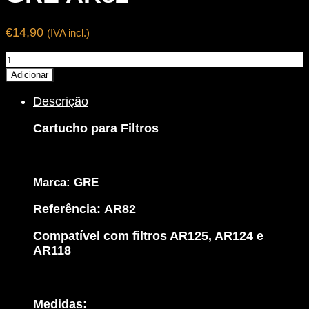
€
14,90
(IVA incl.)
Quantidade
de
Adicionar
Cartucho
Descrição
Filtro
Piscina
Cartucho para Filtros
-
GRE
AR82
Marca: GRE
Referência:
AR82
Compatível com filtros AR125, AR124 e
AR118
Medidas: