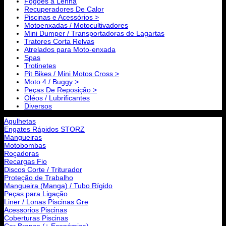
Fogões a Lenha
Recuperadores De Calor
Piscinas e Acessórios >
Motoenxadas / Motocultivadores
Mini Dumper / Transportadoras de Lagartas
Tratores Corta Relvas
Atrelados para Moto-enxada
Spas
Trotinetes
Pit Bikes / Mini Motos Cross >
Moto 4 / Buggy >
Peças De Reposição >
Oléos / Lubrificantes
Diversos
Agulhetas
Engates Rápidos STORZ
Mangueiras
Motobombas
Roçadoras
Recargas Fio
Discos Corte / Triturador
Proteção de Trabalho
Mangueira (Manga) / Tubo Rígido
Peças para Ligação
Liner / Lonas Piscinas Gre
Acessorios Piscinas
Coberturas Piscinas
Cor Branco (+ Económica)