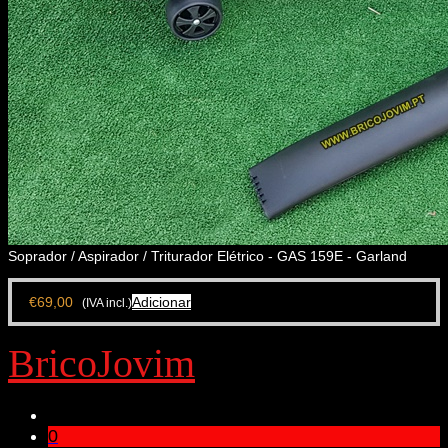
Soprador / Aspirador / Triturador Elétrico - GAS 159E - Garland
€
69,00
Adicionar
(IVA incl.)
BricoJovim
0