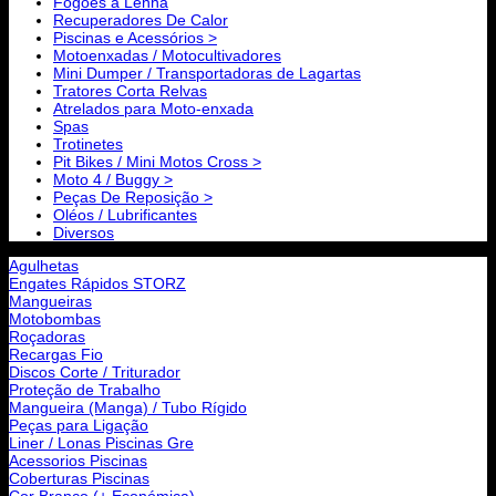
Fogões a Lenha
Recuperadores De Calor
Piscinas e Acessórios >
Motoenxadas / Motocultivadores
Mini Dumper / Transportadoras de Lagartas
Tratores Corta Relvas
Atrelados para Moto-enxada
Spas
Trotinetes
Pit Bikes / Mini Motos Cross >
Moto 4 / Buggy >
Peças De Reposição >
Oléos / Lubrificantes
Diversos
Agulhetas
Engates Rápidos STORZ
Mangueiras
Motobombas
Roçadoras
Recargas Fio
Discos Corte / Triturador
Proteção de Trabalho
Mangueira (Manga) / Tubo Rígido
Peças para Ligação
Liner / Lonas Piscinas Gre
Acessorios Piscinas
Coberturas Piscinas
Cor Branco (+ Económica)