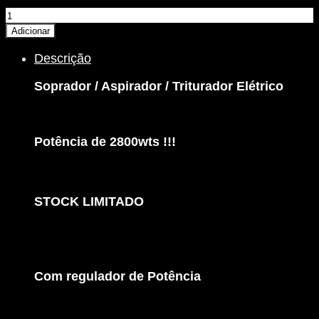
Quantidade
de
Adicionar
Soprador
Descrição
/
Aspirador
Soprador / Aspirador / Triturador Elétrico
/
Triturador
Elétrico
-
Potência de 2800wts !!!
GAS
159E
-
Garland
STOCK LIMITADO
Com regulador de Potência