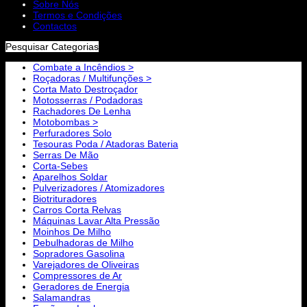
Sobre Nós
Termos e Condições
Contactos
Pesquisar Categorias
Combate a Incêndios >
Roçadoras / Multifunções >
Corta Mato Destroçador
Motosserras / Podadoras
Rachadores De Lenha
Motobombas >
Perfuradores Solo
Tesouras Poda / Atadoras Bateria
Serras De Mão
Corta-Sebes
Aparelhos Soldar
Pulverizadores / Atomizadores
Biotrituradores
Carros Corta Relvas
Máquinas Lavar Alta Pressão
Moinhos De Milho
Debulhadoras de Milho
Sopradores Gasolina
Varejadores de Oliveiras
Compressores de Ar
Geradores de Energia
Salamandras