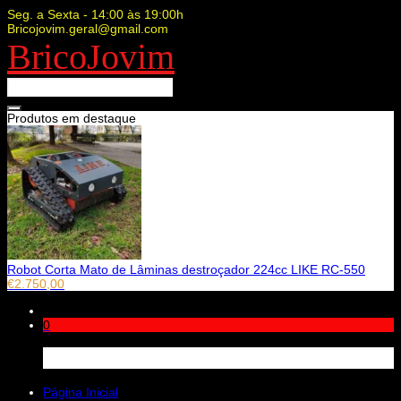
Seg. a Sexta - 14:00 às 19:00h
Bricojovim.geral@gmail.com
BricoJovim
Produtos em destaque
Robot Corta Mato de Lâminas destroçador 224cc LIKE RC-550
€
2.750,00
0
Carrinho
Página Inicial