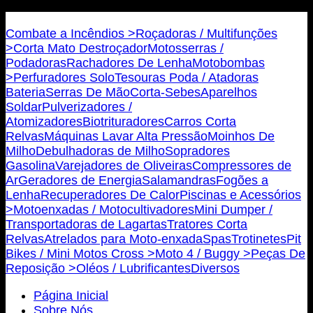
Bricojovim.geral@gmail.com
Combate a Incêndios >
Roçadoras / Multifunções
>
Corta Mato Destroçador
Motosserras /
Podadoras
Rachadores De Lenha
Motobombas
>
Perfuradores Solo
Tesouras Poda / Atadoras
Bateria
Serras De Mão
Corta-Sebes
Aparelhos
Soldar
Pulverizadores /
Atomizadores
Biotrituradores
Carros Corta
Relvas
Máquinas Lavar Alta Pressão
Moinhos De
Milho
Debulhadoras de Milho
Sopradores
Gasolina
Varejadores de Oliveiras
Compressores de
Ar
Geradores de Energia
Salamandras
Fogões a
Lenha
Recuperadores De Calor
Piscinas e Acessórios
>
Motoenxadas / Motocultivadores
Mini Dumper /
Transportadoras de Lagartas
Tratores Corta
Relvas
Atrelados para Moto-enxada
Spas
Trotinetes
Pit
Bikes / Mini Motos Cross >
Moto 4 / Buggy >
Peças De
Reposição >
Oléos / Lubrificantes
Diversos
Página Inicial
Sobre Nós