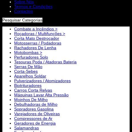
Sobre Nós
Termos e Condições
Contactos
Pesquisar Categorias
Combate a Incêndios >
Roçadoras / Multifunções >
Corta Mato Destroçador
Motosserras / Podadoras
Rachadores De Lenha
Motobombas >
Perfuradores Solo
Tesouras Poda / Atadoras Bateria
Serras De Mão
Corta-Sebes
Aparelhos Soldar
Pulverizadores / Atomizadores
Biotrituradores
Carros Corta Relvas
Máquinas Lavar Alta Pressão
Moinhos De Milho
Debulhadoras de Milho
Sopradores Gasolina
Varejadores de Oliveiras
Compressores de Ar
Geradores de Energia
Salamandras