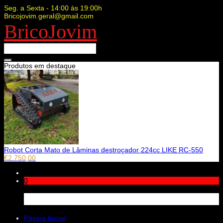
Seg. a Sexta - 14:00 às 19:00h
Bricojovim.geral@gmail.com
BricoJovim
Produtos em destaque
Robot Corta Mato de Lâminas destroçador 224cc LIKE RC-550
€
2.750,00
0
Carrinho
Página Inicial