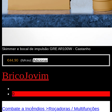
Skimmer e bocal de impulsão GRE AR100W - Castanho
€
44,90
Adicionar
(IVA incl.)
BricoJovim
0
Bricojovim.geral@gmail.com
Combate a Incêndios >
Roçadoras / Multifunções