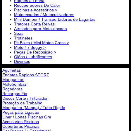
Fogões a Lenha
Recuperadores De Calor
Piscinas e Acessórios >
Motoenxadas / Motocultivadores
Mini Dumper / Transportadoras de Lagartas
Tratores Corta Relvas
Atrelados para Moto-enxada
Spas
Trotinetes
Pit Bikes / Mini Motos Cross >
Moto 4 / Buggy >
Peças De Reposição >
Oléos / Lubrificantes
Diversos
Agulhetas
Engates Rápidos STORZ
Mangueiras
Motobombas
Roçadoras
Recargas Fio
Discos Corte / Triturador
Proteção de Trabalho
Mangueira (Manga) / Tubo Rígido
Peças para Ligação
Liner / Lonas Piscinas Gre
Acessorios Piscinas
Coberturas Piscinas
Cor Branco (+ Económica)