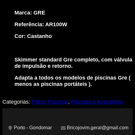
AR100W
-
Marca:
GRE
Castanho
Referência: AR100W
Cor: Castanho
Skimmer standard Gre completo, com válvula
de impulsão e retorno.
Adapta a todos os modelos de piscinas Gre (
menos as piscinas portáteis ).
Categorias:
Filtros Piscinas
,
Piscinas e Acessórios
Porto - Gondomar
Bricojovim.geral@gmail.com