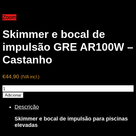
Zoom
Skimmer e bocal de
impulsão GRE AR100W –
Castanho
€
44,90
(IVA incl.)
Quantidade
de
Adicionar
Skimmer
Descrição
e
bocal
Skimmer e bocal de impulsão para piscinas
de
elevadas
impulsão
GRE