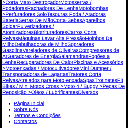
>
Corta Mato Destroçador
Motosserras /
Podadoras
Rachadores De Lenha
Motobombas
>
Perfuradores Solo
Tesouras Poda / Atadoras
Bateria
Serras De Mão
Corta-Sebes
Aparelhos
Soldar
Pulverizadores /
Atomizadores
Biotrituradores
Carros Corta
Relvas
Máquinas Lavar Alta Pressão
Moinhos De
Milho
Debulhadoras de Milho
Sopradores
Gasolina
Varejadores de Oliveiras
Compressores de
Ar
Geradores de Energia
Salamandras
Fogões a
Lenha
Recuperadores De Calor
Piscinas e Acessórios
>
Motoenxadas / Motocultivadores
Mini Dumper /
Transportadoras de Lagartas
Tratores Corta
Relvas
Atrelados para Moto-enxada
Spas
Trotinetes
Pit
Bikes / Mini Motos Cross >
Moto 4 / Buggy >
Peças De
Reposição >
Oléos / Lubrificantes
Diversos
Página Inicial
Sobre Nós
Termos e Condições
Contactos