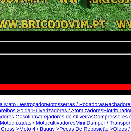
a Mato Destroçador
Motosserras / Podadoras
Rachadore
relhos Soldar
Pulverizadores / Atomizadores
Biotriturado
dores Gasolina
Varejadores de Oliveiras
Compressores d
Motoenxadas / Motocultivadores
Mini Dumper / Transpor
s Cross >
Moto 4 / Buggy >
Peças De Reposição >
Oléos /