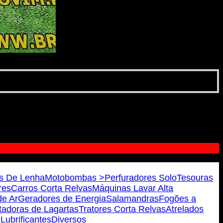
s De Lenha
Motobombas >
Perfuradores Solo
Tesouras
res
Carros Corta Relvas
Máquinas Lavar Alta
e Ar
Geradores de Energia
Salamandras
Fogões a
tadoras de Lagartas
Tratores Corta Relvas
Atrelados
 Lubrificantes
Diversos