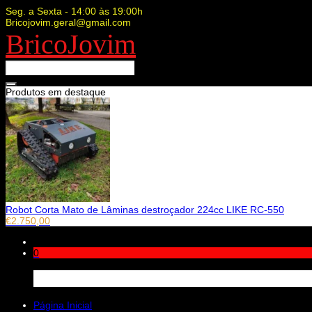
Seg. a Sexta - 14:00 às 19:00h
Bricojovim.geral@gmail.com
BricoJovim
Produtos em destaque
Robot Corta Mato de Lâminas destroçador 224cc LIKE RC-550
€
2.750,00
0
Carrinho
Página Inicial