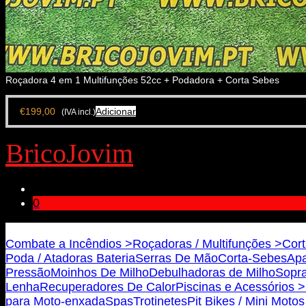
Roçadora 4 em 1 Multifunções 52cc + Podadora + Corta Sebes
€
199,00
Adicionar
(IVA incl.)
BricoJovim
0
Bricojovim.geral@gmail.com
Combate a Incêndios >
Roçadoras / Multifunções >
Cort
Poda / Atadoras Bateria
Serras De Mão
Corta-Sebes
Apa
Pressão
Moinhos De Milho
Debulhadoras de Milho
Sopra
Lenha
Recuperadores De Calor
Piscinas e Acessórios >
para Moto-enxada
Spas
Trotinetes
Pit Bikes / Mini Moto