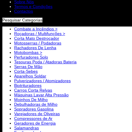
Sobre Nós
Termos e Condições
Contactos
Pesquisar Categorias
Combate a Incêndios >
Roçadoras / Multifunções >
Corta Mato Destroçador
Motosserras / Podadoras
Rachadores De Lenha
Motobombas >
Perfuradores Solo
Tesouras Poda / Atadoras Bateria
Serras De Mão
Corta-Sebes
Aparelhos Soldar
Pulverizadores / Atomizadores
Biotrituradores
Carros Corta Relvas
Máquinas Lavar Alta Pressão
Moinhos De Milho
Debulhadoras de Milho
Sopradores Gasolina
Varejadores de Oliveiras
Compressores de Ar
Geradores de Energia
Salamandras