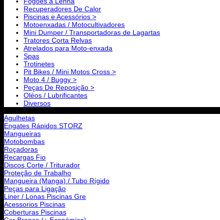
Fogões a Lenha
Recuperadores De Calor
Piscinas e Acessórios >
Motoenxadas / Motocultivadores
Mini Dumper / Transportadoras de Lagartas
Tratores Corta Relvas
Atrelados para Moto-enxada
Spas
Trotinetes
Pit Bikes / Mini Motos Cross >
Moto 4 / Buggy >
Peças De Reposição >
Oléos / Lubrificantes
Diversos
Agulhetas
Engates Rápidos STORZ
Mangueiras
Motobombas
Roçadoras
Recargas Fio
Discos Corte / Triturador
Proteção de Trabalho
Mangueira (Manga) / Tubo Rígido
Peças para Ligação
Liner / Lonas Piscinas Gre
Acessorios Piscinas
Coberturas Piscinas
Cor Branco (+ Económica)