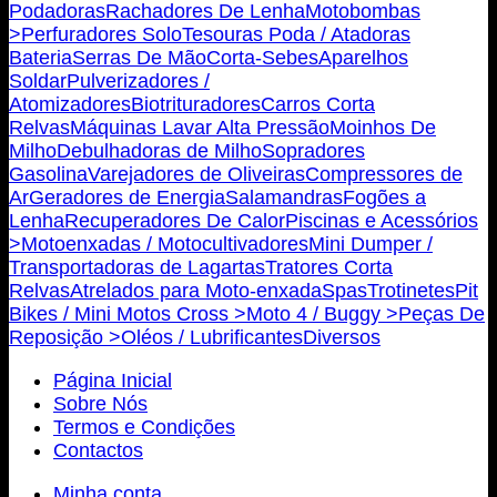
Podadoras
Rachadores De Lenha
Motobombas
>
Perfuradores Solo
Tesouras Poda / Atadoras
Bateria
Serras De Mão
Corta-Sebes
Aparelhos
Soldar
Pulverizadores /
Atomizadores
Biotrituradores
Carros Corta
Relvas
Máquinas Lavar Alta Pressão
Moinhos De
Milho
Debulhadoras de Milho
Sopradores
Gasolina
Varejadores de Oliveiras
Compressores de
Ar
Geradores de Energia
Salamandras
Fogões a
Lenha
Recuperadores De Calor
Piscinas e Acessórios
>
Motoenxadas / Motocultivadores
Mini Dumper /
Transportadoras de Lagartas
Tratores Corta
Relvas
Atrelados para Moto-enxada
Spas
Trotinetes
Pit
Bikes / Mini Motos Cross >
Moto 4 / Buggy >
Peças De
Reposição >
Oléos / Lubrificantes
Diversos
Página Inicial
Sobre Nós
Termos e Condições
Contactos
Minha conta