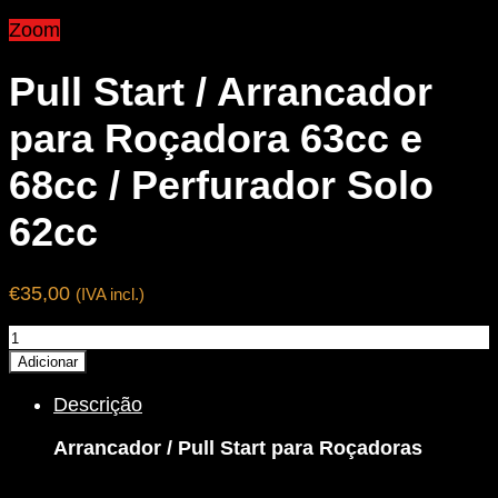
Zoom
Pull Start / Arrancador
para Roçadora 63cc e
68cc / Perfurador Solo
62cc
€
35,00
(IVA incl.)
Quantidade
de
Adicionar
Pull
Descrição
Start
/
Arrancador / Pull Start para Roçadoras
Arrancador
para