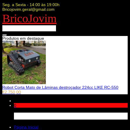
Seg. a Sexta - 14:00 às 19:00h
Bricojovim.geral@gmail.com
BricoJovim
Produtos em destaque
Robot Corta Mato de Lâminas destroçador 224cc LIKE RC-550
€
2.750,00
0
Carrinho
Página Inicial