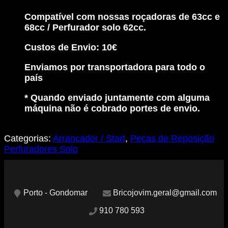
Roçadora
63cc
Compatível com nossas roçadoras de 63cc e
e
68cc / Perfurador solo 62cc.
68cc
/
Custos de Envio: 10€
Perfurador
Solo
Enviamos por transportadora para todo o
62cc
país
* Quando enviado juntamente com alguma
máquina não é cobrado portes de envio.
Categorias:
Arrancador / Start
,
Peças de Reposição
Perfuradores Solo
Porto - Gondomar
Bricojovim.geral@gmail.com
910 780 593