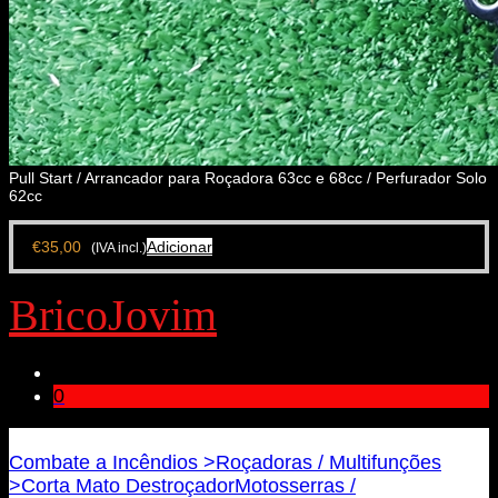
Pull Start / Arrancador para Roçadora 63cc e 68cc / Perfurador Solo
62cc
€
35,00
Adicionar
(IVA incl.)
BricoJovim
0
Bricojovim.geral@gmail.com
Combate a Incêndios >
Roçadoras / Multifunções
>
Corta Mato Destroçador
Motosserras /