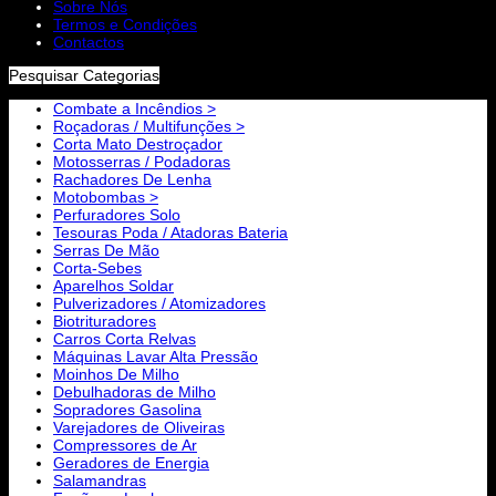
Sobre Nós
Termos e Condições
Contactos
Pesquisar Categorias
Combate a Incêndios >
Roçadoras / Multifunções >
Corta Mato Destroçador
Motosserras / Podadoras
Rachadores De Lenha
Motobombas >
Perfuradores Solo
Tesouras Poda / Atadoras Bateria
Serras De Mão
Corta-Sebes
Aparelhos Soldar
Pulverizadores / Atomizadores
Biotrituradores
Carros Corta Relvas
Máquinas Lavar Alta Pressão
Moinhos De Milho
Debulhadoras de Milho
Sopradores Gasolina
Varejadores de Oliveiras
Compressores de Ar
Geradores de Energia
Salamandras