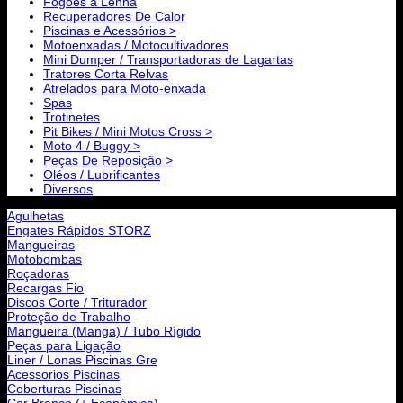
Fogões a Lenha
Recuperadores De Calor
Piscinas e Acessórios >
Motoenxadas / Motocultivadores
Mini Dumper / Transportadoras de Lagartas
Tratores Corta Relvas
Atrelados para Moto-enxada
Spas
Trotinetes
Pit Bikes / Mini Motos Cross >
Moto 4 / Buggy >
Peças De Reposição >
Oléos / Lubrificantes
Diversos
Agulhetas
Engates Rápidos STORZ
Mangueiras
Motobombas
Roçadoras
Recargas Fio
Discos Corte / Triturador
Proteção de Trabalho
Mangueira (Manga) / Tubo Rígido
Peças para Ligação
Liner / Lonas Piscinas Gre
Acessorios Piscinas
Coberturas Piscinas
Cor Branco (+ Económica)