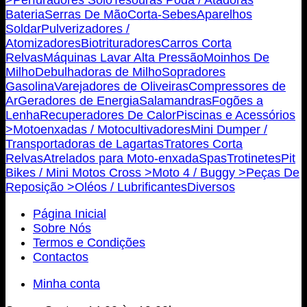
Bateria
Serras De Mão
Corta-Sebes
Aparelhos
Soldar
Pulverizadores /
Atomizadores
Biotrituradores
Carros Corta
Relvas
Máquinas Lavar Alta Pressão
Moinhos De
Milho
Debulhadoras de Milho
Sopradores
Gasolina
Varejadores de Oliveiras
Compressores de
Ar
Geradores de Energia
Salamandras
Fogões a
Lenha
Recuperadores De Calor
Piscinas e Acessórios
>
Motoenxadas / Motocultivadores
Mini Dumper /
Transportadoras de Lagartas
Tratores Corta
Relvas
Atrelados para Moto-enxada
Spas
Trotinetes
Pit
Bikes / Mini Motos Cross >
Moto 4 / Buggy >
Peças De
Reposição >
Oléos / Lubrificantes
Diversos
Página Inicial
Sobre Nós
Termos e Condições
Contactos
Minha conta