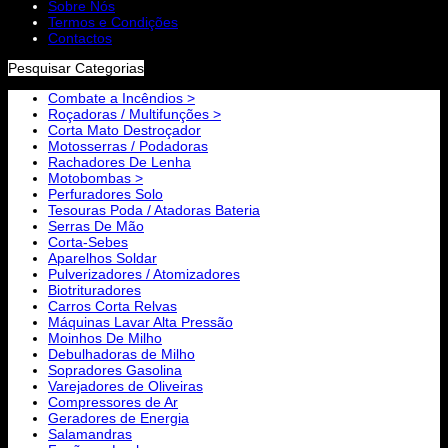
Sobre Nós
Termos e Condições
Contactos
Pesquisar Categorias
Combate a Incêndios >
Roçadoras / Multifunções >
Corta Mato Destroçador
Motosserras / Podadoras
Rachadores De Lenha
Motobombas >
Perfuradores Solo
Tesouras Poda / Atadoras Bateria
Serras De Mão
Corta-Sebes
Aparelhos Soldar
Pulverizadores / Atomizadores
Biotrituradores
Carros Corta Relvas
Máquinas Lavar Alta Pressão
Moinhos De Milho
Debulhadoras de Milho
Sopradores Gasolina
Varejadores de Oliveiras
Compressores de Ar
Geradores de Energia
Salamandras