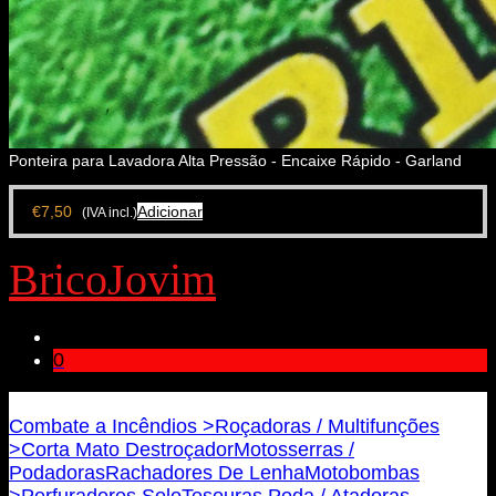
Ponteira para Lavadora Alta Pressão - Encaixe Rápido - Garland
€
7,50
Adicionar
(IVA incl.)
BricoJovim
0
Bricojovim.geral@gmail.com
Combate a Incêndios >
Roçadoras / Multifunções
>
Corta Mato Destroçador
Motosserras /
Podadoras
Rachadores De Lenha
Motobombas
>
Perfuradores Solo
Tesouras Poda / Atadoras