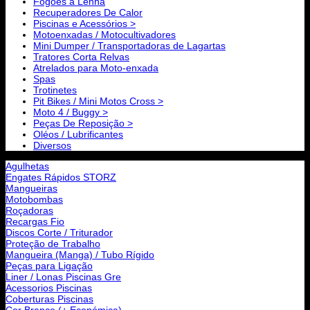
Fogões a Lenha
Recuperadores De Calor
Piscinas e Acessórios >
Motoenxadas / Motocultivadores
Mini Dumper / Transportadoras de Lagartas
Tratores Corta Relvas
Atrelados para Moto-enxada
Spas
Trotinetes
Pit Bikes / Mini Motos Cross >
Moto 4 / Buggy >
Peças De Reposição >
Oléos / Lubrificantes
Diversos
Agulhetas
Engates Rápidos STORZ
Mangueiras
Motobombas
Roçadoras
Recargas Fio
Discos Corte / Triturador
Proteção de Trabalho
Mangueira (Manga) / Tubo Rígido
Peças para Ligação
Liner / Lonas Piscinas Gre
Acessorios Piscinas
Coberturas Piscinas
Cor Branco (+ Económica)