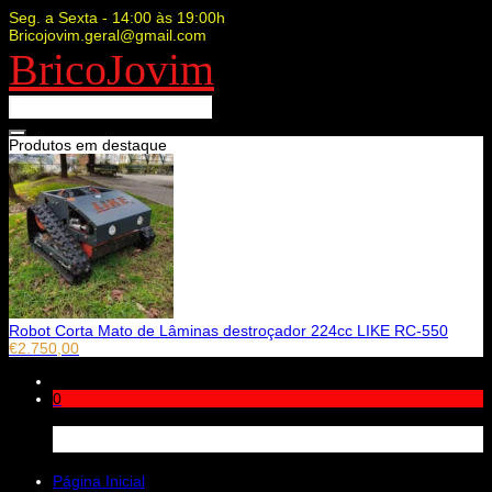
Seg. a Sexta - 14:00 às 19:00h
Bricojovim.geral@gmail.com
BricoJovim
Produtos em destaque
Robot Corta Mato de Lâminas destroçador 224cc LIKE RC-550
€
2.750,00
0
Carrinho
Página Inicial