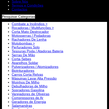
Sobre Nós
Termos e Condições
Contactos
Pesquisar Categorias
Combate a Incêndios >
Roçadoras / Multifunções >
Corta Mato Destroçador
Motosserras / Podadoras
Rachadores De Lenha
Motobombas >
Perfuradores Solo
Tesouras Poda / Atadoras Bateria
Serras De Mão
Corta-Sebes
Aparelhos Soldar
Pulverizadores / Atomizadores
Biotrituradores
Carros Corta Relvas
Máquinas Lavar Alta Pressão
Moinhos De Milho
Debulhadoras de Milho
Sopradores Gasolina
Varejadores de Oliveiras
Compressores de Ar
Geradores de Energia
Salamandras