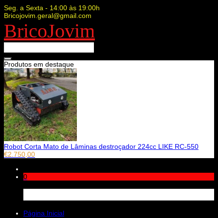
Seg. a Sexta - 14:00 às 19:00h
Bricojovim.geral@gmail.com
BricoJovim
Produtos em destaque
Robot Corta Mato de Lâminas destroçador 224cc LIKE RC-550
€
2.750,00
0
Carrinho
Página Inicial