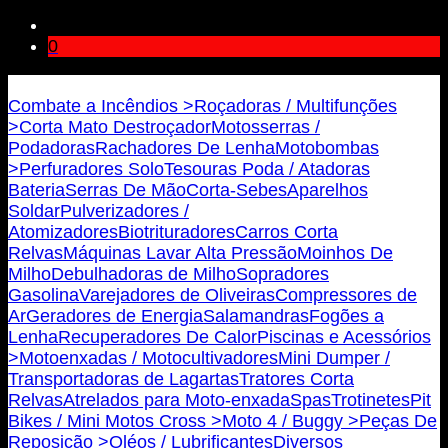
0
Bricojovim.geral@gmail.com
Combate a Incêndios >
Roçadoras / Multifunções
>
Corta Mato Destroçador
Motosserras /
Podadoras
Rachadores De Lenha
Motobombas
>
Perfuradores Solo
Tesouras Poda / Atadoras
Bateria
Serras De Mão
Corta-Sebes
Aparelhos
Soldar
Pulverizadores /
Atomizadores
Biotrituradores
Carros Corta
Relvas
Máquinas Lavar Alta Pressão
Moinhos De
Milho
Debulhadoras de Milho
Sopradores
Gasolina
Varejadores de Oliveiras
Compressores de
Ar
Geradores de Energia
Salamandras
Fogões a
Lenha
Recuperadores De Calor
Piscinas e Acessórios
>
Motoenxadas / Motocultivadores
Mini Dumper /
Transportadoras de Lagartas
Tratores Corta
Relvas
Atrelados para Moto-enxada
Spas
Trotinetes
Pit
Bikes / Mini Motos Cross >
Moto 4 / Buggy >
Peças De
Reposição >
Oléos / Lubrificantes
Diversos