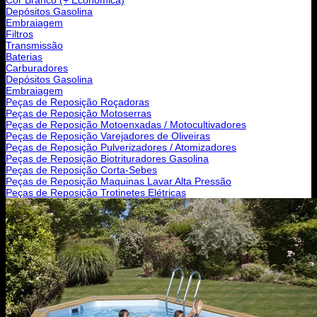
Depósitos Gasolina
Embraiagem
Filtros
Transmissão
Baterias
Carburadores
Depósitos Gasolina
Embraiagem
Peças de Reposição Roçadoras
Peças de Reposição Motoserras
Peças de Reposição Motoenxadas / Motocultivadores
Peças de Reposição Varejadores de Oliveiras
Peças de Reposição Pulverizadores / Atomizadores
Peças de Reposição Biotrituradores Gasolina
Peças de Reposição Corta-Sebes
Peças de Reposição Maquinas Lavar Alta Pressão
Peças de Reposição Trotinetes Elétricas