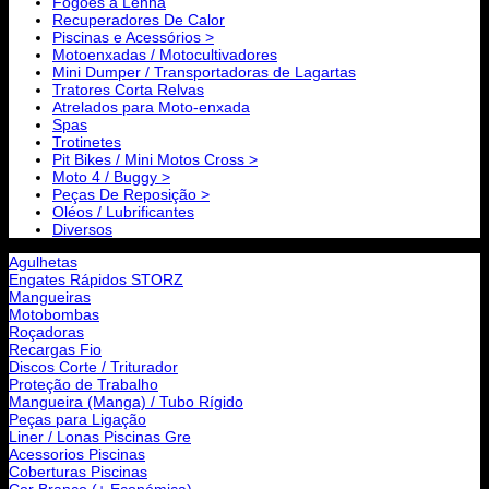
Fogões a Lenha
Recuperadores De Calor
Piscinas e Acessórios >
Motoenxadas / Motocultivadores
Mini Dumper / Transportadoras de Lagartas
Tratores Corta Relvas
Atrelados para Moto-enxada
Spas
Trotinetes
Pit Bikes / Mini Motos Cross >
Moto 4 / Buggy >
Peças De Reposição >
Oléos / Lubrificantes
Diversos
Agulhetas
Engates Rápidos STORZ
Mangueiras
Motobombas
Roçadoras
Recargas Fio
Discos Corte / Triturador
Proteção de Trabalho
Mangueira (Manga) / Tubo Rígido
Peças para Ligação
Liner / Lonas Piscinas Gre
Acessorios Piscinas
Coberturas Piscinas
Cor Branco (+ Económica)