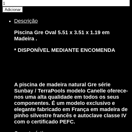
Quantidade
de
Adicionar
Piscina
Descrição
Gre
Oval
Piscina Gre Oval 5.51 x 3.51 x 1.19 em
em
Madeira .
MADEIRA
-
* DISPONÍVEL MEDIANTE ENCOMENDA
5.51
x
3.51
x
1.19
+
A piscina de madeira natural Gre série
Escada
Sunbay / TerraPools modelo Canelle oferece-
INOX
nos uma alta qualidade em todos os seus
+
componentes. É um modelo exclusivo e
Filtro
elegante fabricado em França em madeira de
Areia
pinho silvestre francês e autoclave classe IV
+
com o certificado PEFC.
Tapete