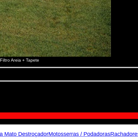
iltro Areia + Tapete
a Mato Destroçador
Motosserras / Podadoras
Rachadore