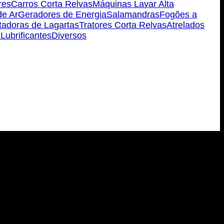
res
Carros Corta Relvas
Máquinas Lavar Alta
e Ar
Geradores de Energia
Salamandras
Fogões a
tadoras de Lagartas
Tratores Corta Relvas
Atrelados
 Lubrificantes
Diversos