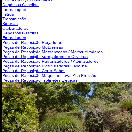
Depósitos Gasolina
Embraiagem
Filtros
Transmissão
Baterias
Carburadores
Depósitos Gasolina
Embraiagem
Peças de Reposição Roçadoras
Peças de Reposição Motoserras
Peças de Reposição Motoenxadas / Motocultivadores
Peças de Reposição Varejadores de Oliveiras
Peças de Reposição Pulverizadores / Atomizadores
Peças de Reposição Biotrituradores Gasolina
Peças de Reposição Corta-Sebes
Peças de Reposição Maquinas Lavar Alta Pressão
Peças de Reposição Trotinetes Elétricas