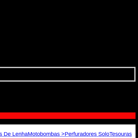
s De Lenha
Motobombas >
Perfuradores Solo
Tesouras