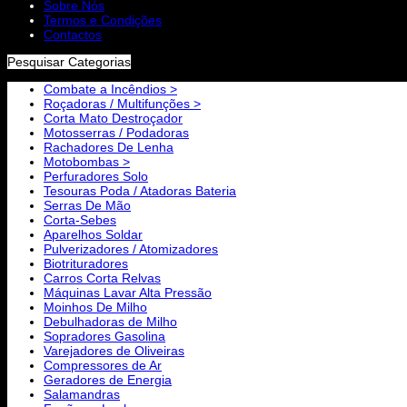
Sobre Nós
Termos e Condições
Contactos
Pesquisar Categorias
Combate a Incêndios >
Roçadoras / Multifunções >
Corta Mato Destroçador
Motosserras / Podadoras
Rachadores De Lenha
Motobombas >
Perfuradores Solo
Tesouras Poda / Atadoras Bateria
Serras De Mão
Corta-Sebes
Aparelhos Soldar
Pulverizadores / Atomizadores
Biotrituradores
Carros Corta Relvas
Máquinas Lavar Alta Pressão
Moinhos De Milho
Debulhadoras de Milho
Sopradores Gasolina
Varejadores de Oliveiras
Compressores de Ar
Geradores de Energia
Salamandras