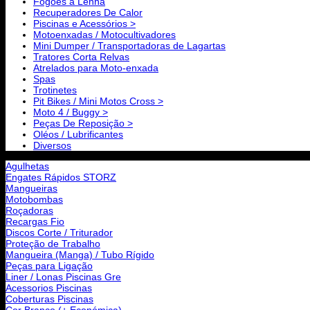
Fogões a Lenha
Recuperadores De Calor
Piscinas e Acessórios >
Motoenxadas / Motocultivadores
Mini Dumper / Transportadoras de Lagartas
Tratores Corta Relvas
Atrelados para Moto-enxada
Spas
Trotinetes
Pit Bikes / Mini Motos Cross >
Moto 4 / Buggy >
Peças De Reposição >
Oléos / Lubrificantes
Diversos
Agulhetas
Engates Rápidos STORZ
Mangueiras
Motobombas
Roçadoras
Recargas Fio
Discos Corte / Triturador
Proteção de Trabalho
Mangueira (Manga) / Tubo Rígido
Peças para Ligação
Liner / Lonas Piscinas Gre
Acessorios Piscinas
Coberturas Piscinas
Cor Branco (+ Económica)