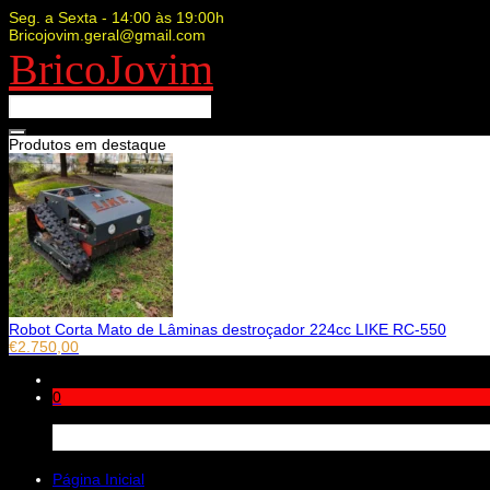
Seg. a Sexta - 14:00 às 19:00h
Bricojovim.geral@gmail.com
BricoJovim
Produtos em destaque
Robot Corta Mato de Lâminas destroçador 224cc LIKE RC-550
€
2.750,00
0
Carrinho
Página Inicial