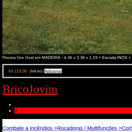
Piscina Gre Oval em MADEIRA - 4.36 x 3.36 x 1.19 + Escada INOX + F
€
4.119,00
Adicionar
(IVA incl.)
BricoJovim
0
Bricojovim.geral@gmail.com
Combate a Incêndios >
Roçadoras / Multifunções >
Cort