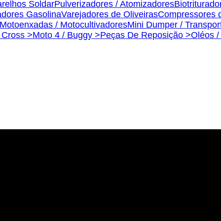
relhos Soldar
Pulverizadores / Atomizadores
Biotriturado
dores Gasolina
Varejadores de Oliveiras
Compressores d
Motoenxadas / Motocultivadores
Mini Dumper / Transpor
s Cross >
Moto 4 / Buggy >
Peças De Reposição >
Oléos /