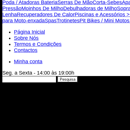
Poda / Atadoras Bateria
Serras De Mão
Corta-Sebes
Apa
Pressão
Moinhos De Milho
Debulhadoras de Milho
Sopra
Lenha
Recuperadores De Calor
Piscinas e Acessórios >
para Moto-enxada
Spas
Trotinetes
Pit Bikes / Mini Moto
Página Inicial
Sobre Nós
Termos e Condições
Contactos
Minha conta
Seg. a Sexta - 14:00 às 19:00h
Pesquisar
Pesquisa
por: