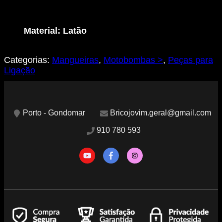
Poço
30mm
-
Material: Latão
Latão
Categorias:
Mangueiras
,
Motobombas >
,
Peças para
Ligação
Porto - Gondomar
Bricojovim.geral@gmail.com
910 780 593