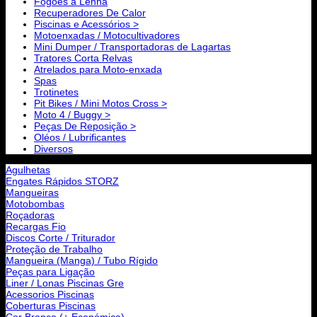
Fogões a Lenha
Recuperadores De Calor
Piscinas e Acessórios >
Motoenxadas / Motocultivadores
Mini Dumper / Transportadoras de Lagartas
Tratores Corta Relvas
Atrelados para Moto-enxada
Spas
Trotinetes
Pit Bikes / Mini Motos Cross >
Moto 4 / Buggy >
Peças De Reposição >
Oléos / Lubrificantes
Diversos
Agulhetas
Engates Rápidos STORZ
Mangueiras
Motobombas
Roçadoras
Recargas Fio
Discos Corte / Triturador
Proteção de Trabalho
Mangueira (Manga) / Tubo Rígido
Peças para Ligação
Liner / Lonas Piscinas Gre
Acessorios Piscinas
Coberturas Piscinas
Cor Branco (+ Económica)