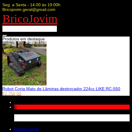
Seg. a Sexta - 14:00 às 19:00h
Bricojovim.geral@gmail.com
BricoJovim
Produtos em destaque
Robot Corta Mato de Lâminas destroçador 224cc LIKE RC-550
€
2.750,00
0
Carrinho
Página Inicial