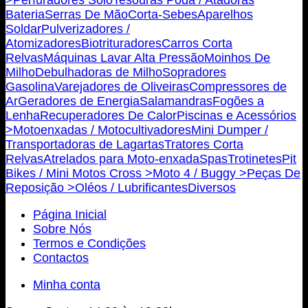
Bateria
Serras De Mão
Corta-Sebes
Aparelhos
Soldar
Pulverizadores /
Atomizadores
Biotrituradores
Carros Corta
Relvas
Máquinas Lavar Alta Pressão
Moinhos De
Milho
Debulhadoras de Milho
Sopradores
Gasolina
Varejadores de Oliveiras
Compressores de
Ar
Geradores de Energia
Salamandras
Fogões a
Lenha
Recuperadores De Calor
Piscinas e Acessórios
>
Motoenxadas / Motocultivadores
Mini Dumper /
Transportadoras de Lagartas
Tratores Corta
Relvas
Atrelados para Moto-enxada
Spas
Trotinetes
Pit
Bikes / Mini Motos Cross >
Moto 4 / Buggy >
Peças De
Reposição >
Oléos / Lubrificantes
Diversos
Página Inicial
Sobre Nós
Termos e Condições
Contactos
Minha conta