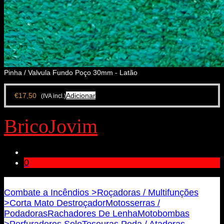
Pinha / Valvula Fundo Poço 30mm - Latão
€
17,50
Adicionar
(IVA incl.)
BricoJovim
0
Bricojovim.geral@gmail.com
Combate a Incêndios >
Roçadoras / Multifunções
>
Corta Mato Destroçador
Motosserras /
Podadoras
Rachadores De Lenha
Motobombas
>
Perfuradores Solo
Tesouras Poda / Atadoras