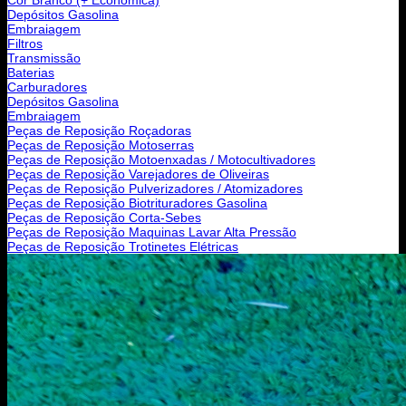
Depósitos Gasolina
Embraiagem
Filtros
Transmissão
Baterias
Carburadores
Depósitos Gasolina
Embraiagem
Peças de Reposição Roçadoras
Peças de Reposição Motoserras
Peças de Reposição Motoenxadas / Motocultivadores
Peças de Reposição Varejadores de Oliveiras
Peças de Reposição Pulverizadores / Atomizadores
Peças de Reposição Biotrituradores Gasolina
Peças de Reposição Corta-Sebes
Peças de Reposição Maquinas Lavar Alta Pressão
Peças de Reposição Trotinetes Elétricas