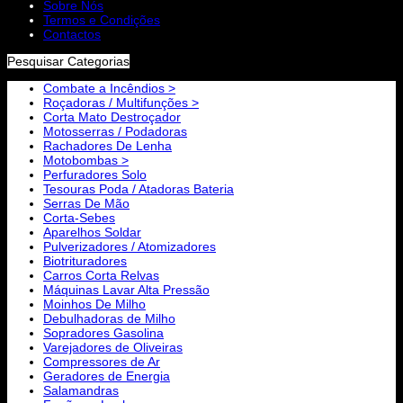
Sobre Nós
Termos e Condições
Contactos
Pesquisar Categorias
Combate a Incêndios >
Roçadoras / Multifunções >
Corta Mato Destroçador
Motosserras / Podadoras
Rachadores De Lenha
Motobombas >
Perfuradores Solo
Tesouras Poda / Atadoras Bateria
Serras De Mão
Corta-Sebes
Aparelhos Soldar
Pulverizadores / Atomizadores
Biotrituradores
Carros Corta Relvas
Máquinas Lavar Alta Pressão
Moinhos De Milho
Debulhadoras de Milho
Sopradores Gasolina
Varejadores de Oliveiras
Compressores de Ar
Geradores de Energia
Salamandras