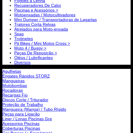
Fogões a Lenha
Recuperadores De Calor
Piscinas e Acessórios >
Motoenxadas / Motocultivadores
Mini Dumper / Transportadoras de Lagartas
Tratores Corta Relvas
Atrelados para Moto-enxada
Spas
Trotinetes
Pit Bikes / Mini Motos Cross >
Moto 4 / Buggy >
Peças De Reposição >
Oléos / Lubrificantes
Diversos
Agulhetas
Engates Rápidos STORZ
Mangueiras
Motobombas
Roçadoras
Recargas Fio
Discos Corte / Triturador
Proteção de Trabalho
Mangueira (Manga) / Tubo Rígido
Peças para Ligação
Liner / Lonas Piscinas Gre
Acessorios Piscinas
Coberturas Piscinas
Cor Branco (+ Económica)