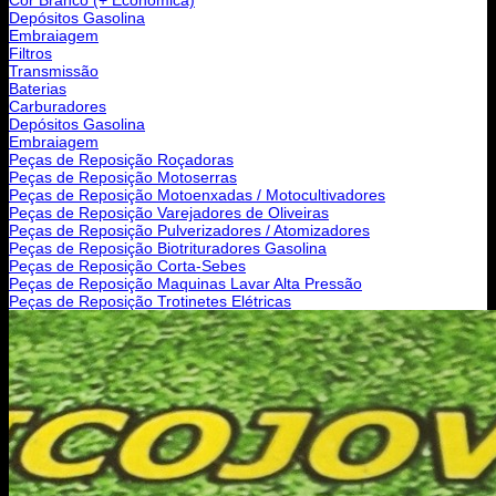
Depósitos Gasolina
Embraiagem
Filtros
Transmissão
Baterias
Carburadores
Depósitos Gasolina
Embraiagem
Peças de Reposição Roçadoras
Peças de Reposição Motoserras
Peças de Reposição Motoenxadas / Motocultivadores
Peças de Reposição Varejadores de Oliveiras
Peças de Reposição Pulverizadores / Atomizadores
Peças de Reposição Biotrituradores Gasolina
Peças de Reposição Corta-Sebes
Peças de Reposição Maquinas Lavar Alta Pressão
Peças de Reposição Trotinetes Elétricas