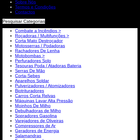
Sobre Nós
Termos e Condições
Contactos
Pesquisar Categorias
Combate a Incêndios >
Roçadoras / Multifunções >
Corta Mato Destroçador
Motosserras / Podadoras
Rachadores De Lenha
Motobombas >
Perfuradores Solo
Tesouras Poda / Atadoras Bateria
Serras De Mão
Corta-Sebes
Aparelhos Soldar
Pulverizadores / Atomizadores
Biotrituradores
Carros Corta Relvas
Máquinas Lavar Alta Pressão
Moinhos De Milho
Debulhadoras de Milho
Sopradores Gasolina
Varejadores de Oliveiras
Compressores de Ar
Geradores de Energia
Salamandras