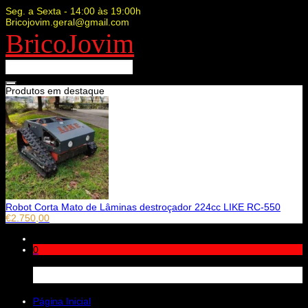
Seg. a Sexta - 14:00 às 19:00h
Bricojovim.geral@gmail.com
BricoJovim
Produtos em destaque
Robot Corta Mato de Lâminas destroçador 224cc LIKE RC-550
€
2.750,00
0
Carrinho
Página Inicial