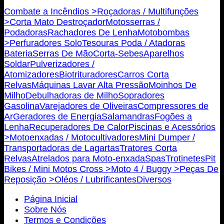
Bricojovim.geral@gmail.com
Combate a Incêndios >
Roçadoras / Multifunções
>
Corta Mato Destroçador
Motosserras /
Podadoras
Rachadores De Lenha
Motobombas
>
Perfuradores Solo
Tesouras Poda / Atadoras
Bateria
Serras De Mão
Corta-Sebes
Aparelhos
Soldar
Pulverizadores /
Atomizadores
Biotrituradores
Carros Corta
Relvas
Máquinas Lavar Alta Pressão
Moinhos De
Milho
Debulhadoras de Milho
Sopradores
Gasolina
Varejadores de Oliveiras
Compressores de
Ar
Geradores de Energia
Salamandras
Fogões a
Lenha
Recuperadores De Calor
Piscinas e Acessórios
>
Motoenxadas / Motocultivadores
Mini Dumper /
Transportadoras de Lagartas
Tratores Corta
Relvas
Atrelados para Moto-enxada
Spas
Trotinetes
Pit
Bikes / Mini Motos Cross >
Moto 4 / Buggy >
Peças De
Reposição >
Oléos / Lubrificantes
Diversos
Página Inicial
Sobre Nós
Termos e Condições