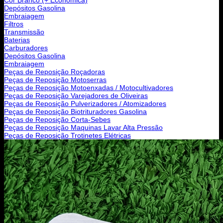
Depósitos Gasolina
Embraiagem
Filtros
Transmissão
Baterias
Carburadores
Depósitos Gasolina
Embraiagem
Peças de Reposição Roçadoras
Peças de Reposição Motoserras
Peças de Reposição Motoenxadas / Motocultivadores
Peças de Reposição Varejadores de Oliveiras
Peças de Reposição Pulverizadores / Atomizadores
Peças de Reposição Biotrituradores Gasolina
Peças de Reposição Corta-Sebes
Peças de Reposição Maquinas Lavar Alta Pressão
Peças de Reposição Trotinetes Elétricas