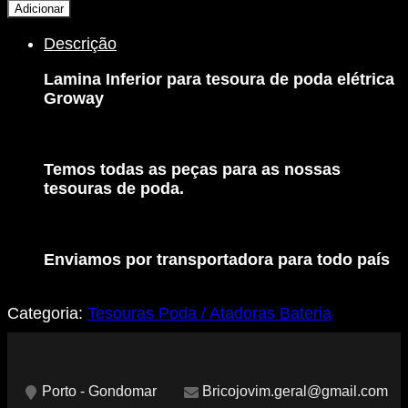
de
Adicionar
Lamina
Descrição
Inferior
para
Lamina Inferior para tesoura de poda elétrica
Tesoura
Groway
de
Poda
Elétrica
GROWAY
Temos todas as peças para as nossas
tesouras de poda.
Enviamos por transportadora para todo país
Categoria:
Tesouras Poda / Atadoras Bateria
Porto - Gondomar
Bricojovim.geral@gmail.com