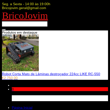
Seg. a Sexta - 14:00 às 19:00h
Bricojovim.geral@gmail.com
BricoJovim
Produtos em destaque
Robot Corta Mato de Lâminas destroçador 224cc LIKE RC-550
€
2.750,00
0
Carrinho
Página Inicial