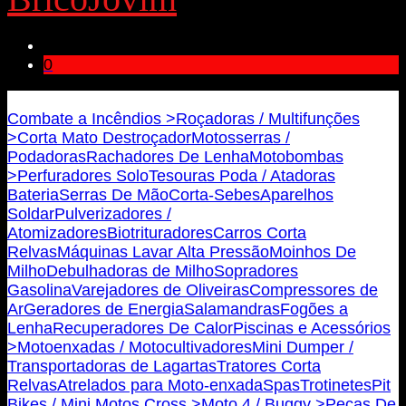
0
Bricojovim.geral@gmail.com
Combate a Incêndios >
Roçadoras / Multifunções
>
Corta Mato Destroçador
Motosserras /
Podadoras
Rachadores De Lenha
Motobombas
>
Perfuradores Solo
Tesouras Poda / Atadoras
Bateria
Serras De Mão
Corta-Sebes
Aparelhos
Soldar
Pulverizadores /
Atomizadores
Biotrituradores
Carros Corta
Relvas
Máquinas Lavar Alta Pressão
Moinhos De
Milho
Debulhadoras de Milho
Sopradores
Gasolina
Varejadores de Oliveiras
Compressores de
Ar
Geradores de Energia
Salamandras
Fogões a
Lenha
Recuperadores De Calor
Piscinas e Acessórios
>
Motoenxadas / Motocultivadores
Mini Dumper /
Transportadoras de Lagartas
Tratores Corta
Relvas
Atrelados para Moto-enxada
Spas
Trotinetes
Pit
Bikes / Mini Motos Cross >
Moto 4 / Buggy >
Peças De