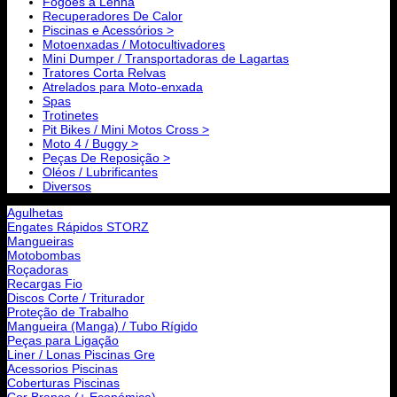
Fogões a Lenha
Recuperadores De Calor
Piscinas e Acessórios >
Motoenxadas / Motocultivadores
Mini Dumper / Transportadoras de Lagartas
Tratores Corta Relvas
Atrelados para Moto-enxada
Spas
Trotinetes
Pit Bikes / Mini Motos Cross >
Moto 4 / Buggy >
Peças De Reposição >
Oléos / Lubrificantes
Diversos
Agulhetas
Engates Rápidos STORZ
Mangueiras
Motobombas
Roçadoras
Recargas Fio
Discos Corte / Triturador
Proteção de Trabalho
Mangueira (Manga) / Tubo Rígido
Peças para Ligação
Liner / Lonas Piscinas Gre
Acessorios Piscinas
Coberturas Piscinas
Cor Branco (+ Económica)