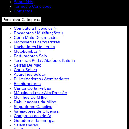
Sobre Nós
Termos e Condições
Contactos
Pesquisar Categorias
Combate a Incêndios >
Roçadoras / Multifunções >
Corta Mato Destroçador
Motosserras / Podadoras
Rachadores De Lenha
Motobombas >
Perfuradores Solo
Tesouras Poda / Atadoras Bateria
Serras De Mão
Corta-Sebes
Aparelhos Soldar
Pulverizadores / Atomizadores
Biotrituradores
Carros Corta Relvas
Máquinas Lavar Alta Pressão
Moinhos De Milho
Debulhadoras de Milho
Sopradores Gasolina
Varejadores de Oliveiras
Compressores de Ar
Geradores de Energia
Salamandras