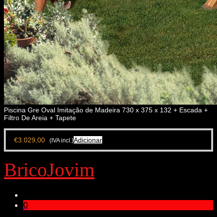
Piscina Gre Oval Imitação de Madeira 730 x 375 x 132 + Escada +
Filtro De Areia + Tapete
€
3.029,00
Adicionar
(IVA incl.)
BricoJovim
0