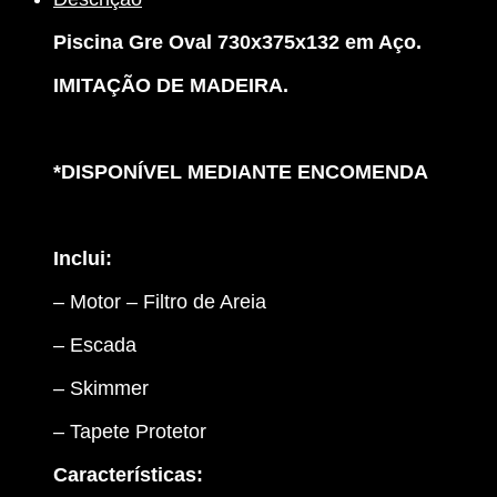
Gre
Oval
Piscina Gre Oval 730x375x132 em Aço.
Imitação
de
IMITAÇÃO DE MADEIRA.
Madeira
730
x
375
*DISPONÍVEL MEDIANTE ENCOMENDA
x
132
+
Escada
Inclui:
+
– Motor – Filtro de Areia
Filtro
De
– Escada
Areia
+
– Skimmer
Tapete
– Tapete Protetor
Características
: