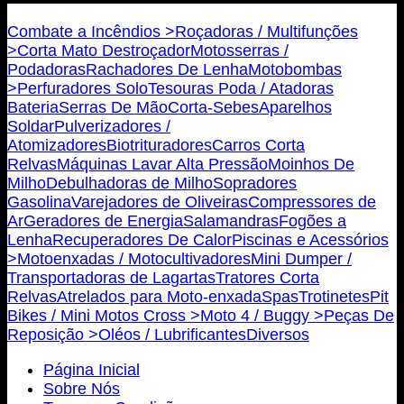
Bricojovim.geral@gmail.com
Combate a Incêndios >
Roçadoras / Multifunções
>
Corta Mato Destroçador
Motosserras /
Podadoras
Rachadores De Lenha
Motobombas
>
Perfuradores Solo
Tesouras Poda / Atadoras
Bateria
Serras De Mão
Corta-Sebes
Aparelhos
Soldar
Pulverizadores /
Atomizadores
Biotrituradores
Carros Corta
Relvas
Máquinas Lavar Alta Pressão
Moinhos De
Milho
Debulhadoras de Milho
Sopradores
Gasolina
Varejadores de Oliveiras
Compressores de
Ar
Geradores de Energia
Salamandras
Fogões a
Lenha
Recuperadores De Calor
Piscinas e Acessórios
>
Motoenxadas / Motocultivadores
Mini Dumper /
Transportadoras de Lagartas
Tratores Corta
Relvas
Atrelados para Moto-enxada
Spas
Trotinetes
Pit
Bikes / Mini Motos Cross >
Moto 4 / Buggy >
Peças De
Reposição >
Oléos / Lubrificantes
Diversos
Página Inicial
Sobre Nós