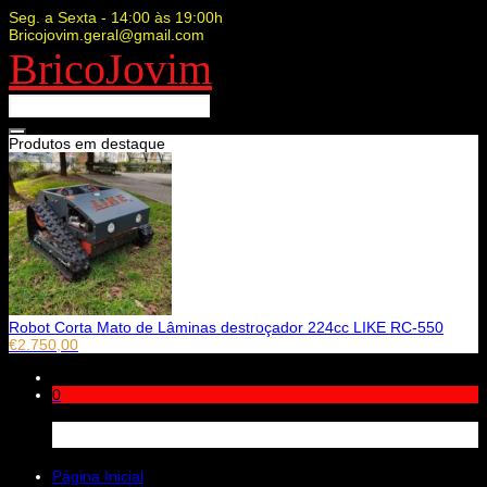
Seg. a Sexta - 14:00 às 19:00h
Bricojovim.geral@gmail.com
BricoJovim
Produtos em destaque
Robot Corta Mato de Lâminas destroçador 224cc LIKE RC-550
€
2.750,00
0
Carrinho
Página Inicial