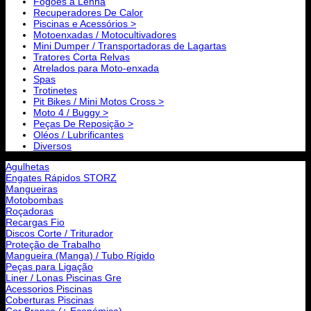
Fogões a Lenha
Recuperadores De Calor
Piscinas e Acessórios >
Motoenxadas / Motocultivadores
Mini Dumper / Transportadoras de Lagartas
Tratores Corta Relvas
Atrelados para Moto-enxada
Spas
Trotinetes
Pit Bikes / Mini Motos Cross >
Moto 4 / Buggy >
Peças De Reposição >
Oléos / Lubrificantes
Diversos
Agulhetas
Engates Rápidos STORZ
Mangueiras
Motobombas
Roçadoras
Recargas Fio
Discos Corte / Triturador
Proteção de Trabalho
Mangueira (Manga) / Tubo Rígido
Peças para Ligação
Liner / Lonas Piscinas Gre
Acessorios Piscinas
Coberturas Piscinas
Cor Branco (+ Económica)