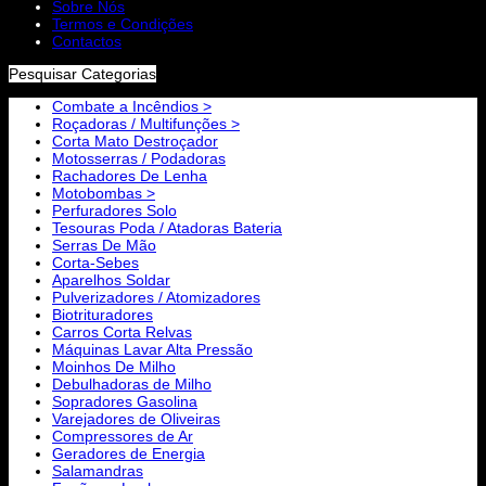
Sobre Nós
Termos e Condições
Contactos
Pesquisar Categorias
Combate a Incêndios >
Roçadoras / Multifunções >
Corta Mato Destroçador
Motosserras / Podadoras
Rachadores De Lenha
Motobombas >
Perfuradores Solo
Tesouras Poda / Atadoras Bateria
Serras De Mão
Corta-Sebes
Aparelhos Soldar
Pulverizadores / Atomizadores
Biotrituradores
Carros Corta Relvas
Máquinas Lavar Alta Pressão
Moinhos De Milho
Debulhadoras de Milho
Sopradores Gasolina
Varejadores de Oliveiras
Compressores de Ar
Geradores de Energia
Salamandras