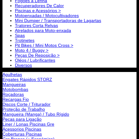
Fogões a Lenha
Recuperadores De Calor
Piscinas e Acessórios >
Motoenxadas / Motocultivadores
Mini Dumper / Transportadoras de Lagartas
Tratores Corta Relvas
Atrelados para Moto-enxada
Spas
Trotinetes
Pit Bikes / Mini Motos Cross >
Moto 4 / Buggy >
Peças De Reposição >
Oléos / Lubrificantes
Diversos
Agulhetas
Engates Rápidos STORZ
Mangueiras
Motobombas
Roçadoras
Recargas Fio
Discos Corte / Triturador
Proteção de Trabalho
Mangueira (Manga) / Tubo Rígido
Peças para Ligação
Liner / Lonas Piscinas Gre
Acessorios Piscinas
Coberturas Piscinas
Cor Branco (+ Económica)