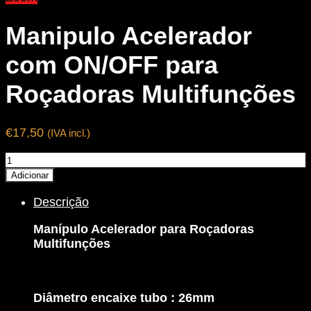
Manipulo Acelerador
com ON/OFF para
Roçadoras Multifunções
€
17,50
(IVA incl.)
Quantidade
de
Adicionar
Manipulo
Descrição
Acelerador
com
Manípulo Acelerador para Roçadoras
ON/OFF
Multifunções
para
Roçadoras
Multifunções
Diâmetro encaixe tubo : 26mm