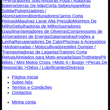
>
Perfuradores Solo
Tesouras Poda / Atadoras
Bateria
Serras De Mão
Corta-Sebes
Aparelhos
Soldar
Pulverizadores /
Atomizadores
Biotrituradores
Carros Corta
Relvas
Máquinas Lavar Alta Pressão
Moinhos De
Milho
Debulhadoras de Milho
Sopradores
Gasolina
Varejadores de Oliveiras
Compressores de
Ar
Geradores de Energia
Salamandras
Fogões a
Lenha
Recuperadores De Calor
Piscinas e Acessórios
>
Motoenxadas / Motocultivadores
Mini Dumper /
Transportadoras de Lagartas
Tratores Corta
Relvas
Atrelados para Moto-enxada
Spas
Trotinetes
Pit
Bikes / Mini Motos Cross >
Moto 4 / Buggy >
Peças De
Reposição >
Oléos / Lubrificantes
Diversos
Página Inicial
Sobre Nós
Termos e Condições
Contactos
Minha conta