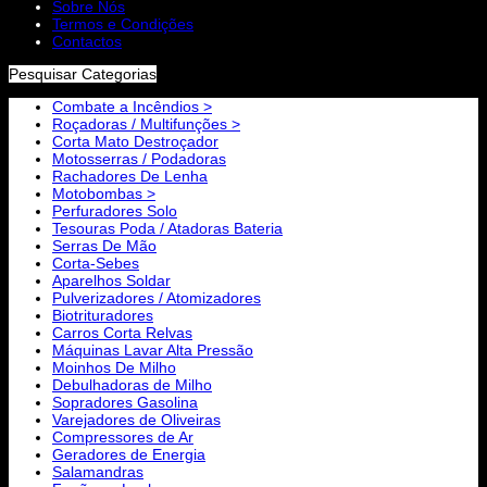
Sobre Nós
Termos e Condições
Contactos
Pesquisar Categorias
Combate a Incêndios >
Roçadoras / Multifunções >
Corta Mato Destroçador
Motosserras / Podadoras
Rachadores De Lenha
Motobombas >
Perfuradores Solo
Tesouras Poda / Atadoras Bateria
Serras De Mão
Corta-Sebes
Aparelhos Soldar
Pulverizadores / Atomizadores
Biotrituradores
Carros Corta Relvas
Máquinas Lavar Alta Pressão
Moinhos De Milho
Debulhadoras de Milho
Sopradores Gasolina
Varejadores de Oliveiras
Compressores de Ar
Geradores de Energia
Salamandras