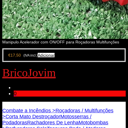
Manipulo Acelerador com ON/OFF para Roçadoras Multifunções
€
17,50
Adicionar
(IVA incl.)
BricoJovim
0
Bricojovim.geral@gmail.com
Combate a Incêndios >
Roçadoras / Multifunções
>
Corta Mato Destroçador
Motosserras /
Podadoras
Rachadores De Lenha
Motobombas