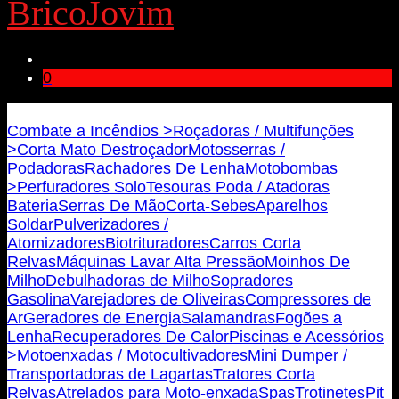
BricoJovim
0
Bricojovim.geral@gmail.com
Combate a Incêndios >
Roçadoras / Multifunções
>
Corta Mato Destroçador
Motosserras /
Podadoras
Rachadores De Lenha
Motobombas
>
Perfuradores Solo
Tesouras Poda / Atadoras
Bateria
Serras De Mão
Corta-Sebes
Aparelhos
Soldar
Pulverizadores /
Atomizadores
Biotrituradores
Carros Corta
Relvas
Máquinas Lavar Alta Pressão
Moinhos De
Milho
Debulhadoras de Milho
Sopradores
Gasolina
Varejadores de Oliveiras
Compressores de
Ar
Geradores de Energia
Salamandras
Fogões a
Lenha
Recuperadores De Calor
Piscinas e Acessórios
>
Motoenxadas / Motocultivadores
Mini Dumper /
Transportadoras de Lagartas
Tratores Corta
Relvas
Atrelados para Moto-enxada
Spas
Trotinetes
Pit