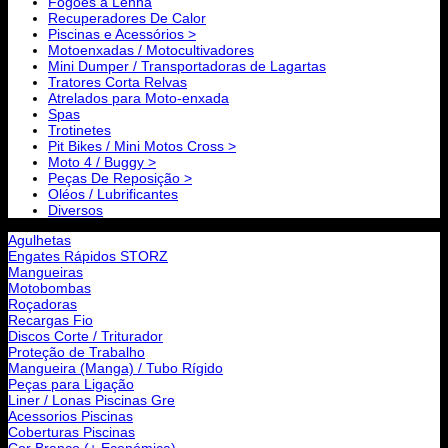
Fogões a Lenha
Recuperadores De Calor
Piscinas e Acessórios >
Motoenxadas / Motocultivadores
Mini Dumper / Transportadoras de Lagartas
Tratores Corta Relvas
Atrelados para Moto-enxada
Spas
Trotinetes
Pit Bikes / Mini Motos Cross >
Moto 4 / Buggy >
Peças De Reposição >
Oléos / Lubrificantes
Diversos
Agulhetas
Engates Rápidos STORZ
Mangueiras
Motobombas
Roçadoras
Recargas Fio
Discos Corte / Triturador
Proteção de Trabalho
Mangueira (Manga) / Tubo Rígido
Peças para Ligação
Liner / Lonas Piscinas Gre
Acessorios Piscinas
Coberturas Piscinas
Cor Branco (+ Económica)