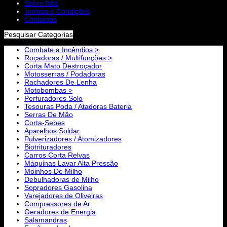
Sobre Nós
Termos e Condições
Contactos
Pesquisar Categorias
Combate a Incêndios >
Roçadoras / Multifunções >
Corta Mato Destroçador
Motosserras / Podadoras
Rachadores De Lenha
Motobombas >
Perfuradores Solo
Tesouras Poda / Atadoras Bateria
Serras De Mão
Corta-Sebes
Aparelhos Soldar
Pulverizadores / Atomizadores
Biotrituradores
Carros Corta Relvas
Máquinas Lavar Alta Pressão
Moinhos De Milho
Debulhadoras de Milho
Sopradores Gasolina
Varejadores de Oliveiras
Compressores de Ar
Geradores de Energia
Salamandras