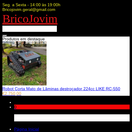
Seg. a Sexta - 14:00 às 19:00h
Bricojovim.geral@gmail.com
BricoJovim
Produtos em destaque
Robot Corta Mato de Lâminas destroçador 224cc LIKE RC-550
€
2.750,00
0
Carrinho
Página Inicial