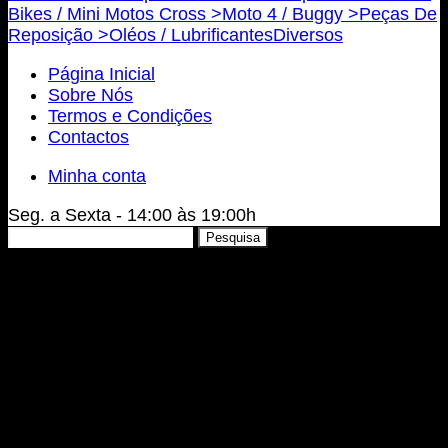
Bikes / Mini Motos Cross >
Moto 4 / Buggy >
Peças De
Reposição >
Oléos / Lubrificantes
Diversos
Página Inicial
Sobre Nós
Termos e Condições
Contactos
Minha conta
Seg. a Sexta - 14:00 às 19:00h
Pesquisar
Pesquisa
por: