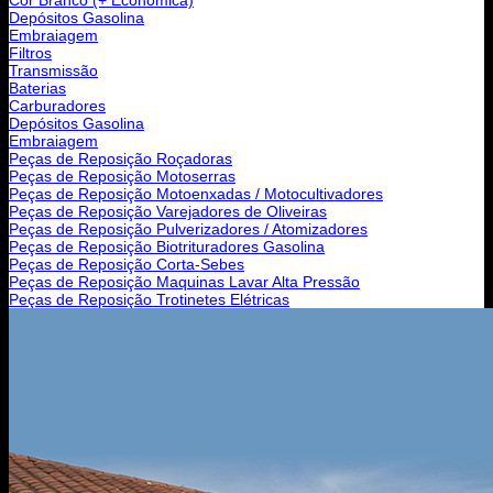
Depósitos Gasolina
Embraiagem
Filtros
Transmissão
Baterias
Carburadores
Depósitos Gasolina
Embraiagem
Peças de Reposição Roçadoras
Peças de Reposição Motoserras
Peças de Reposição Motoenxadas / Motocultivadores
Peças de Reposição Varejadores de Oliveiras
Peças de Reposição Pulverizadores / Atomizadores
Peças de Reposição Biotrituradores Gasolina
Peças de Reposição Corta-Sebes
Peças de Reposição Maquinas Lavar Alta Pressão
Peças de Reposição Trotinetes Elétricas