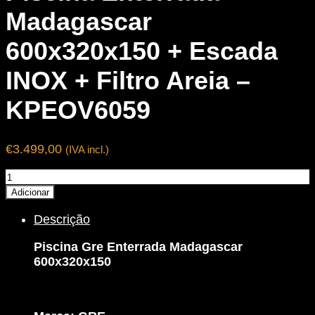
Madagascar
600x320x150 + Escada
INOX + Filtro Areia –
KPEOV6059
€
3.499,00
(IVA incl.)
Quantidade
de
Adicionar
Piscina
Descrição
Enterrada
Madagascar
Piscina Gre Enterrada Madagascar
600x320x150
600x320x150
+
Escada
INOX
+