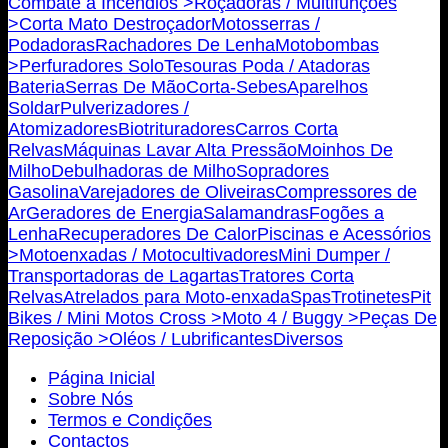
Combate a Incêndios >
Roçadoras / Multifunções
>
Corta Mato Destroçador
Motosserras /
Podadoras
Rachadores De Lenha
Motobombas
>
Perfuradores Solo
Tesouras Poda / Atadoras
Bateria
Serras De Mão
Corta-Sebes
Aparelhos
Soldar
Pulverizadores /
Atomizadores
Biotrituradores
Carros Corta
Relvas
Máquinas Lavar Alta Pressão
Moinhos De
Milho
Debulhadoras de Milho
Sopradores
Gasolina
Varejadores de Oliveiras
Compressores de
Ar
Geradores de Energia
Salamandras
Fogões a
Lenha
Recuperadores De Calor
Piscinas e Acessórios
>
Motoenxadas / Motocultivadores
Mini Dumper /
Transportadoras de Lagartas
Tratores Corta
Relvas
Atrelados para Moto-enxada
Spas
Trotinetes
Pit
Bikes / Mini Motos Cross >
Moto 4 / Buggy >
Peças De
Reposição >
Oléos / Lubrificantes
Diversos
Página Inicial
Sobre Nós
Termos e Condições
Contactos