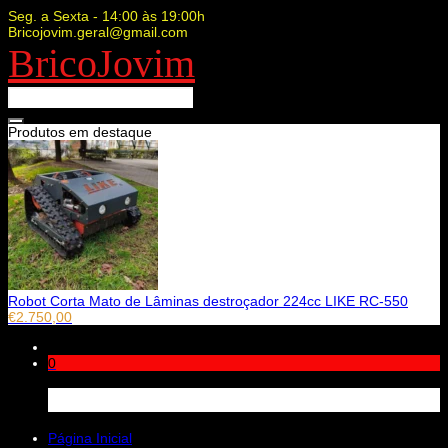
Seg. a Sexta - 14:00 às 19:00h
Bricojovim.geral@gmail.com
BricoJovim
Produtos em destaque
Robot Corta Mato de Lâminas destroçador 224cc LIKE RC-550
€
2.750,00
0
Carrinho
Página Inicial