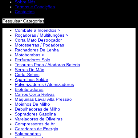
Sobre Nós
Termos e Condições
Contactos
Pesquisar Categorias
Combate a Incêndios >
Roçadoras / Multifunções >
Corta Mato Destroçador
Motosserras / Podadoras
Rachadores De Lenha
Motobombas >
Perfuradores Solo
Tesouras Poda / Atadoras Bateria
Serras De Mão
Corta-Sebes
Aparelhos Soldar
Pulverizadores / Atomizadores
Biotrituradores
Carros Corta Relvas
Máquinas Lavar Alta Pressão
Moinhos De Milho
Debulhadoras de Milho
Sopradores Gasolina
Varejadores de Oliveiras
Compressores de Ar
Geradores de Energia
Salamandras