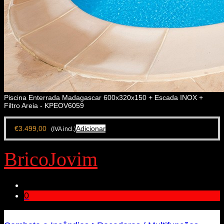
Piscina Enterrada Madagascar 600x320x150 + Escada INOX +
Filtro Areia - KPEOV6059
€
3.499,00
Adicionar
(IVA incl.)
BricoJovim
0
Bricojovim.geral@gmail.com