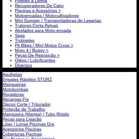
Fogões a Lenha
Recuperadores De Calor
Piscinas e Acessórios >
Motoenxadas / Motocultivadores
Mini Dumper / Transportadoras de Lagartas
Tratores Corta Relvas
Atrelados para Moto-enxada
Spas
Trotinetes
Pit Bikes / Mini Motos Cross >
Moto 4 / Buggy >
Peças De Reposição >
Oléos / Lubrificantes
Diversos
Agulhetas
Engates Rápidos STORZ
Mangueiras
Motobombas
Roçadoras
Recargas Fio
Discos Corte / Triturador
Proteção de Trabalho
Mangueira (Manga) / Tubo Rígido
Peças para Ligação
Liner / Lonas Piscinas Gre
Acessorios Piscinas
Coberturas Piscinas
Cor Branco (+ Económica)