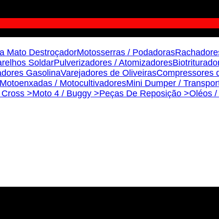
a Mato Destroçador
Motosserras / Podadoras
Rachadore
relhos Soldar
Pulverizadores / Atomizadores
Biotriturado
dores Gasolina
Varejadores de Oliveiras
Compressores d
Motoenxadas / Motocultivadores
Mini Dumper / Transpor
s Cross >
Moto 4 / Buggy >
Peças De Reposição >
Oléos /