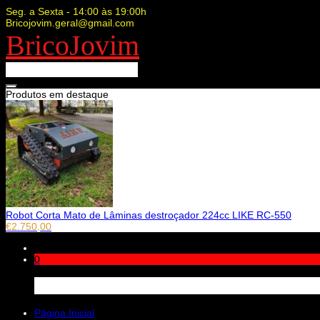
Seg. a Sexta - 14:00 às 19:00h
Bricojovim.geral@gmail.com
BricoJovim
Produtos em destaque
Robot Corta Mato de Lâminas destroçador 224cc LIKE RC-550
€
2.750,00
0
Carrinho
Página Inicial