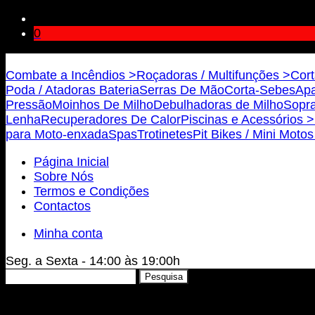
0
Bricojovim.geral@gmail.com
Combate a Incêndios >
Roçadoras / Multifunções >
Cort
Poda / Atadoras Bateria
Serras De Mão
Corta-Sebes
Apa
Pressão
Moinhos De Milho
Debulhadoras de Milho
Sopra
Lenha
Recuperadores De Calor
Piscinas e Acessórios >
para Moto-enxada
Spas
Trotinetes
Pit Bikes / Mini Moto
Página Inicial
Sobre Nós
Termos e Condições
Contactos
Minha conta
Seg. a Sexta - 14:00 às 19:00h
Pesquisar
Pesquisa
por: