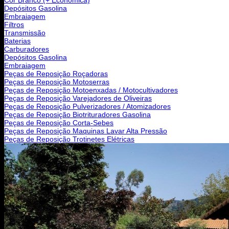
Depósitos Gasolina
Embraiagem
Filtros
Transmissão
Baterias
Carburadores
Depósitos Gasolina
Embraiagem
Peças de Reposição Roçadoras
Peças de Reposição Motoserras
Peças de Reposição Motoenxadas / Motocultivadores
Peças de Reposição Varejadores de Oliveiras
Peças de Reposição Pulverizadores / Atomizadores
Peças de Reposição Biotrituradores Gasolina
Peças de Reposição Corta-Sebes
Peças de Reposição Maquinas Lavar Alta Pressão
Peças de Reposição Trotinetes Elétricas