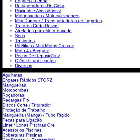
Fogões a Lenha
Recuperadores De Calor
Piscinas e Acessórios >
Motoenxadas / Motocultivadores
Mini Dumper / Transportadoras de Lagartas
Tratores Corta Relvas
Atrelados para Moto-enxada
Spas
Trotinetes
Pit Bikes / Mini Motos Cross >
Moto 4 / Buggy >
Peças De Reposição >
Oléos / Lubrificantes
Diversos
Agulhetas
Engates Rápidos STORZ
Mangueiras
Motobombas
Roçadoras
Recargas Fio
Discos Corte / Triturador
Proteção de Trabalho
Mangueira (Manga) / Tubo Rígido
Peças para Ligação
Liner / Lonas Piscinas Gre
Acessorios Piscinas
Coberturas Piscinas
Cor Branco (+ Económica)