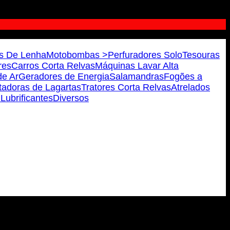
s De Lenha
Motobombas >
Perfuradores Solo
Tesouras
res
Carros Corta Relvas
Máquinas Lavar Alta
e Ar
Geradores de Energia
Salamandras
Fogões a
tadoras de Lagartas
Tratores Corta Relvas
Atrelados
 Lubrificantes
Diversos