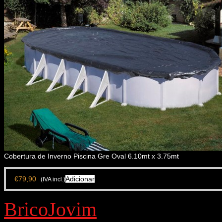
Cobertura de Inverno Piscina Gre Oval 6.10mt x 3.75mt
€
79,90
Adicionar
(IVA incl.)
BricoJovim