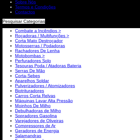
Sobre Nós
Termos e Condições
Contactos
Pesquisar Categorias
Combate a Incêndios >
Roçadoras / Multifunções >
Corta Mato Destroçador
Motosserras / Podadoras
Rachadores De Lenha
Motobombas >
Perfuradores Solo
Tesouras Poda / Atadoras Bateria
Serras De Mão
Corta-Sebes
Aparelhos Soldar
Pulverizadores / Atomizadores
Biotrituradores
Carros Corta Relvas
Máquinas Lavar Alta Pressão
Moinhos De Milho
Debulhadoras de Milho
Sopradores Gasolina
Varejadores de Oliveiras
Compressores de Ar
Geradores de Energia
Salamandras