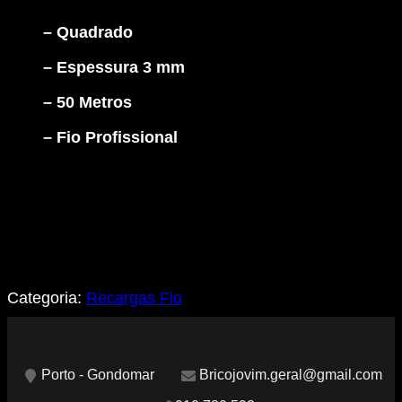
50mt
-
– Quadrado
3
mm
– Espessura 3 mm
-
Profissional
– 50 Metros
– Fio Profissional
Categoria:
Recargas Fio
Porto - Gondomar
Bricojovim.geral@gmail.com