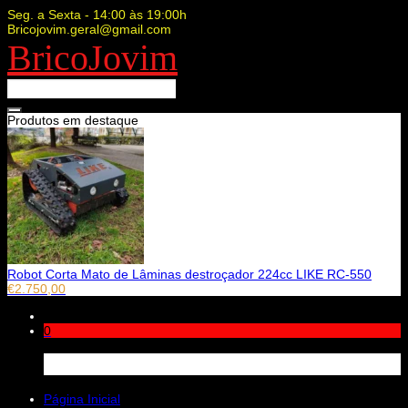
Seg. a Sexta - 14:00 às 19:00h
Bricojovim.geral@gmail.com
BricoJovim
Produtos em destaque
Robot Corta Mato de Lâminas destroçador 224cc LIKE RC-550
€
2.750,00
0
Carrinho
Página Inicial