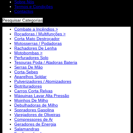
Sobre Nós
Termos e Condições
Contactos
Pesquisar Categorias
Combate a Incêndios >
Roçadoras / Multifunções >
Corta Mato Destroçador
Motosserras / Podadoras
Rachadores De Lenha
Motobombas >
Perfuradores Solo
Tesouras Poda / Atadoras Bateria
Serras De Mão
Corta-Sebes
Aparelhos Soldar
Pulverizadores / Atomizadores
Biotrituradores
Carros Corta Relvas
Máquinas Lavar Alta Pressão
Moinhos De Milho
Debulhadoras de Milho
Sopradores Gasolina
Varejadores de Oliveiras
Compressores de Ar
Geradores de Energia
Salamandras