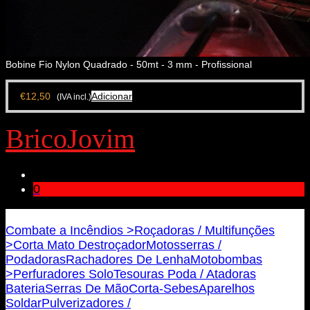
Bobine Fio Nylon Quadrado - 50mt - 3 mm - Profissional
€
12,50
Adicionar
(IVA incl.)
BricoJovim
0
Bricojovim.geral@gmail.com
Combate a Incêndios >
Roçadoras / Multifunções
>
Corta Mato Destroçador
Motosserras /
Podadoras
Rachadores De Lenha
Motobombas
>
Perfuradores Solo
Tesouras Poda / Atadoras
Bateria
Serras De Mão
Corta-Sebes
Aparelhos
Soldar
Pulverizadores /