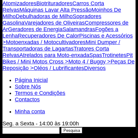
Atomizadores
Biotrituradores
Carros Corta
Relvas
Máquinas Lavar Alta Pressão
Moinhos De
Milho
Debulhadoras de Milho
Sopradores
Gasolina
Varejadores de Oliveiras
Compressores de
Ar
Geradores de Energia
Salamandras
Fogões a
Lenha
Recuperadores De Calor
Piscinas e Acessórios
>
Motoenxadas / Motocultivadores
Mini Dumper /
Transportadoras de Lagartas
Tratores Corta
Relvas
Atrelados para Moto-enxada
Spas
Trotinetes
Pit
Bikes / Mini Motos Cross >
Moto 4 / Buggy >
Peças De
Reposição >
Oléos / Lubrificantes
Diversos
Página Inicial
Sobre Nós
Termos e Condições
Contactos
Minha conta
Seg. a Sexta - 14:00 às 19:00h
Pesquisar
Pesquisa
por: