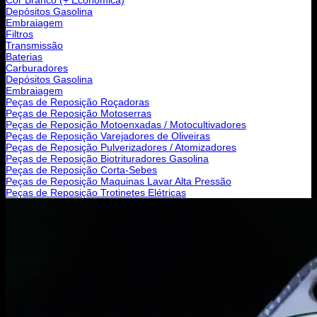
Depósitos Gasolina
Embraiagem
Filtros
Transmissão
Baterias
Carburadores
Depósitos Gasolina
Embraiagem
Peças de Reposição Roçadoras
Peças de Reposição Motoserras
Peças de Reposição Motoenxadas / Motocultivadores
Peças de Reposição Varejadores de Oliveiras
Peças de Reposição Pulverizadores / Atomizadores
Peças de Reposição Biotrituradores Gasolina
Peças de Reposição Corta-Sebes
Peças de Reposição Maquinas Lavar Alta Pressão
Peças de Reposição Trotinetes Elétricas