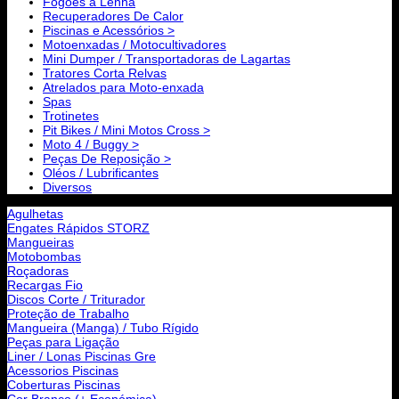
Fogões a Lenha
Recuperadores De Calor
Piscinas e Acessórios >
Motoenxadas / Motocultivadores
Mini Dumper / Transportadoras de Lagartas
Tratores Corta Relvas
Atrelados para Moto-enxada
Spas
Trotinetes
Pit Bikes / Mini Motos Cross >
Moto 4 / Buggy >
Peças De Reposição >
Oléos / Lubrificantes
Diversos
Agulhetas
Engates Rápidos STORZ
Mangueiras
Motobombas
Roçadoras
Recargas Fio
Discos Corte / Triturador
Proteção de Trabalho
Mangueira (Manga) / Tubo Rígido
Peças para Ligação
Liner / Lonas Piscinas Gre
Acessorios Piscinas
Coberturas Piscinas
Cor Branco (+ Económica)