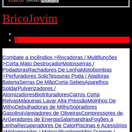
€
149,00
Adicionar
(IVA incl.)
BricoJovim
0
Bricojovim.geral@gmail.com
Combate a Incêndios >
Roçadoras / Multifunções
>
Corta Mato Destroçador
Motosserras /
Podadoras
Rachadores De Lenha
Motobombas
>
Perfuradores Solo
Tesouras Poda / Atadoras
Bateria
Serras De Mão
Corta-Sebes
Aparelhos
Soldar
Pulverizadores /
Atomizadores
Biotrituradores
Carros Corta
Relvas
Máquinas Lavar Alta Pressão
Moinhos De
Milho
Debulhadoras de Milho
Sopradores
Gasolina
Varejadores de Oliveiras
Compressores de
Ar
Geradores de Energia
Salamandras
Fogões a
Lenha
Recuperadores De Calor
Piscinas e Acessórios
>
Motoenxadas / Motocultivadores
Mini Dumper /