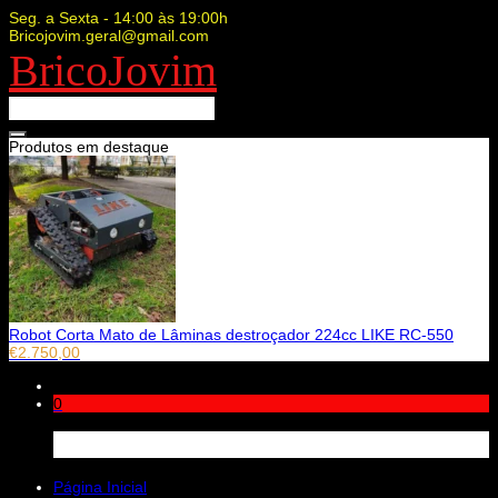
Seg. a Sexta - 14:00 às 19:00h
Bricojovim.geral@gmail.com
BricoJovim
Produtos em destaque
Robot Corta Mato de Lâminas destroçador 224cc LIKE RC-550
€
2.750,00
0
Carrinho
Página Inicial