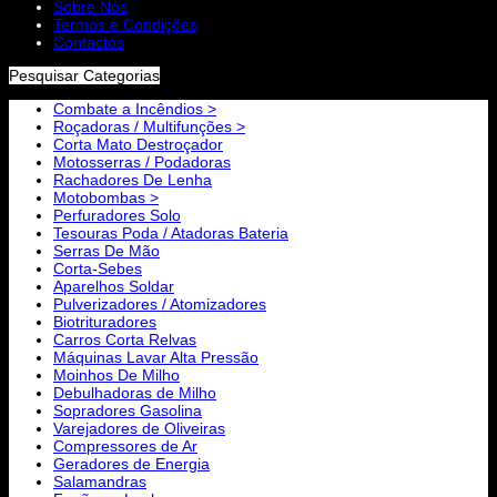
Sobre Nós
Termos e Condições
Contactos
Pesquisar Categorias
Combate a Incêndios >
Roçadoras / Multifunções >
Corta Mato Destroçador
Motosserras / Podadoras
Rachadores De Lenha
Motobombas >
Perfuradores Solo
Tesouras Poda / Atadoras Bateria
Serras De Mão
Corta-Sebes
Aparelhos Soldar
Pulverizadores / Atomizadores
Biotrituradores
Carros Corta Relvas
Máquinas Lavar Alta Pressão
Moinhos De Milho
Debulhadoras de Milho
Sopradores Gasolina
Varejadores de Oliveiras
Compressores de Ar
Geradores de Energia
Salamandras