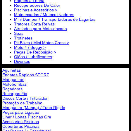
Fogões a Lenha
Recuperadores De Calor
Piscinas e Acessórios >
Motoenxadas / Motocultivadores
Mini Dumper / Transportadoras de Lagartas
Tratores Corta Relvas
Atrelados para Moto-enxada
Spas
Trotinetes
Pit Bikes / Mini Motos Cross >
Moto 4 / Buggy >
Peças De Reposição >
Oléos / Lubrificantes
Diversos
Agulhetas
Engates Rápidos STORZ
Mangueiras
Motobombas
Roçadoras
Recargas Fio
Discos Corte / Triturador
Proteção de Trabalho
Mangueira (Manga) / Tubo Rígido
Peças para Ligação
Liner / Lonas Piscinas Gre
Acessorios Piscinas
Coberturas Piscinas
Cor Branco (+ Económica)