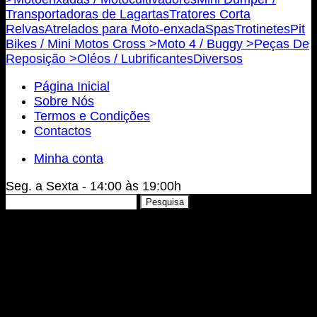
Transportadoras de Lagartas
Tratores Corta
Relvas
Atrelados para Moto-enxada
Spas
Trotinetes
Pit
Bikes / Mini Motos Cross >
Moto 4 / Buggy >
Peças De
Reposição >
Oléos / Lubrificantes
Diversos
Página Inicial
Sobre Nós
Termos e Condições
Contactos
Minha conta
Seg. a Sexta - 14:00 às 19:00h
Pesquisar
Pesquisa
por: