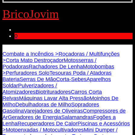
BricoJovim
0
Bricojovim.geral@gmail.com
Combate a Incêndios >
Roçadoras / Multifunções
>
Corta Mato Destroçador
Motosserras /
Podadoras
Rachadores De Lenha
Motobombas
>
Perfuradores Solo
Tesouras Poda / Atadoras
Bateria
Serras De Mão
Corta-Sebes
Aparelhos
Soldar
Pulverizadores /
Atomizadores
Biotrituradores
Carros Corta
Relvas
Máquinas Lavar Alta Pressão
Moinhos De
Milho
Debulhadoras de Milho
Sopradores
Gasolina
Varejadores de Oliveiras
Compressores de
Ar
Geradores de Energia
Salamandras
Fogões a
Lenha
Recuperadores De Calor
Piscinas e Acessórios
>
Motoenxadas / Motocultivadores
Mini Dumper /