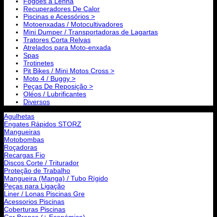
Fogões a Lenha
Recuperadores De Calor
Piscinas e Acessórios >
Motoenxadas / Motocultivadores
Mini Dumper / Transportadoras de Lagartas
Tratores Corta Relvas
Atrelados para Moto-enxada
Spas
Trotinetes
Pit Bikes / Mini Motos Cross >
Moto 4 / Buggy >
Peças De Reposição >
Oléos / Lubrificantes
Diversos
Agulhetas
Engates Rápidos STORZ
Mangueiras
Motobombas
Roçadoras
Recargas Fio
Discos Corte / Triturador
Proteção de Trabalho
Mangueira (Manga) / Tubo Rígido
Peças para Ligação
Liner / Lonas Piscinas Gre
Acessorios Piscinas
Coberturas Piscinas
Cor Branco (+ Económica)