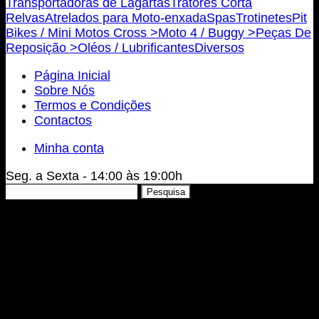
Transportadoras de Lagartas
Tratores Corta
Relvas
Atrelados para Moto-enxada
Spas
Trotinetes
Pit
Bikes / Mini Motos Cross >
Moto 4 / Buggy >
Peças De
Reposição >
Oléos / Lubrificantes
Diversos
Página Inicial
Sobre Nós
Termos e Condições
Contactos
Minha conta
Seg. a Sexta - 14:00 às 19:00h
Pesquisar
Pesquisa
por: