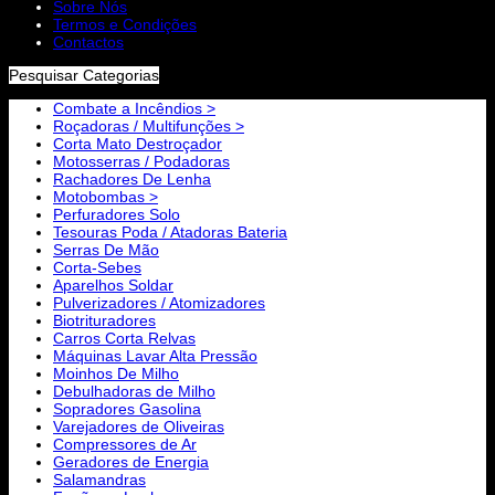
Sobre Nós
Termos e Condições
Contactos
Pesquisar Categorias
Combate a Incêndios >
Roçadoras / Multifunções >
Corta Mato Destroçador
Motosserras / Podadoras
Rachadores De Lenha
Motobombas >
Perfuradores Solo
Tesouras Poda / Atadoras Bateria
Serras De Mão
Corta-Sebes
Aparelhos Soldar
Pulverizadores / Atomizadores
Biotrituradores
Carros Corta Relvas
Máquinas Lavar Alta Pressão
Moinhos De Milho
Debulhadoras de Milho
Sopradores Gasolina
Varejadores de Oliveiras
Compressores de Ar
Geradores de Energia
Salamandras