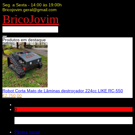
Seg. a Sexta - 14:00 às 19:00h
Bricojovim.geral@gmail.com
BricoJovim
Produtos em destaque
Robot Corta Mato de Lâminas destroçador 224cc LIKE RC-550
€
2.750,00
0
Carrinho
Página Inicial