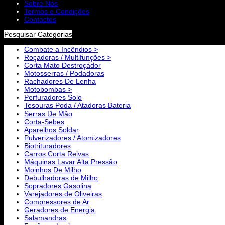
Sobre Nós
Termos e Condições
Contactos
Pesquisar Categorias
Combate a Incêndios >
Roçadoras / Multifunções >
Corta Mato Destroçador
Motosserras / Podadoras
Rachadores De Lenha
Motobombas >
Perfuradores Solo
Tesouras Poda / Atadoras Bateria
Serras De Mão
Corta-Sebes
Aparelhos Soldar
Pulverizadores / Atomizadores
Biotrituradores
Carros Corta Relvas
Máquinas Lavar Alta Pressão
Moinhos De Milho
Debulhadoras de Milho
Sopradores Gasolina
Varejadores de Oliveiras
Compressores de Ar
Geradores de Energia
Salamandras