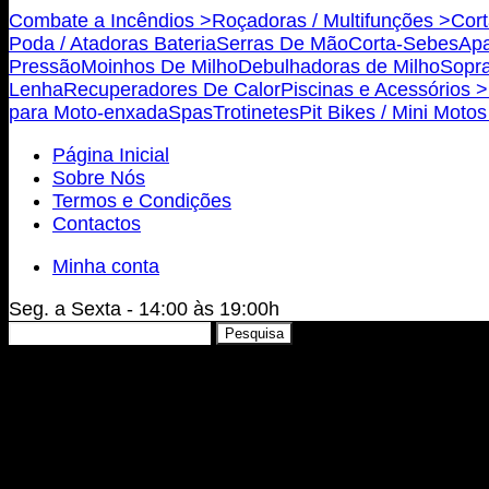
Combate a Incêndios >
Roçadoras / Multifunções >
Cort
Poda / Atadoras Bateria
Serras De Mão
Corta-Sebes
Apa
Pressão
Moinhos De Milho
Debulhadoras de Milho
Sopra
Lenha
Recuperadores De Calor
Piscinas e Acessórios >
para Moto-enxada
Spas
Trotinetes
Pit Bikes / Mini Moto
Página Inicial
Sobre Nós
Termos e Condições
Contactos
Minha conta
Seg. a Sexta - 14:00 às 19:00h
Pesquisar
Pesquisa
por: