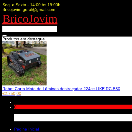
Seg. a Sexta - 14:00 às 19:00h
Bricojovim.geral@gmail.com
BricoJovim
Produtos em destaque
Robot Corta Mato de Lâminas destroçador 224cc LIKE RC-550
€
2.750,00
0
Carrinho
Página Inicial