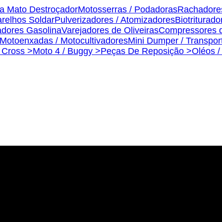
a Mato Destroçador
Motosserras / Podadoras
Rachadore
relhos Soldar
Pulverizadores / Atomizadores
Biotriturado
dores Gasolina
Varejadores de Oliveiras
Compressores d
Motoenxadas / Motocultivadores
Mini Dumper / Transpor
s Cross >
Moto 4 / Buggy >
Peças De Reposição >
Oléos /