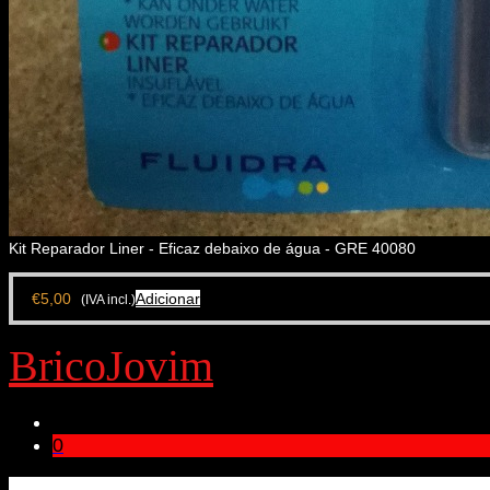
Kit Reparador Liner - Eficaz debaixo de água - GRE 40080
€
5,00
Adicionar
(IVA incl.)
BricoJovim
0
Bricojovim.geral@gmail.com