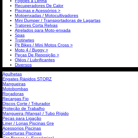
Fogões a Lenha
Recuperadores De Calor
Piscinas e Acessórios >
Motoenxadas / Motocultivadores
Mini Dumper / Transportadoras de Lagartas
Tratores Corta Relvas
Atrelados para Moto-enxada
Spas
Trotinetes
Pit Bikes / Mini Motos Cross >
Moto 4 / Buggy >
Peças De Reposição >
Oléos / Lubrificantes
Diversos
Agulhetas
Engates Rápidos STORZ
Mangueiras
Motobombas
Roçadoras
Recargas Fio
Discos Corte / Triturador
Proteção de Trabalho
Mangueira (Manga) / Tubo Rígido
Peças para Ligação
Liner / Lonas Piscinas Gre
Acessorios Piscinas
Coberturas Piscinas
Cor Branco (+ Económica)