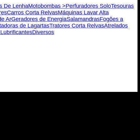
s De Lenha
Motobombas >
Perfuradores Solo
Tesouras
res
Carros Corta Relvas
Máquinas Lavar Alta
e Ar
Geradores de Energia
Salamandras
Fogões a
tadoras de Lagartas
Tratores Corta Relvas
Atrelados
 Lubrificantes
Diversos