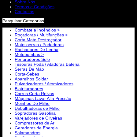
Sobre Nós
Termos e Condições
Contactos
Pesquisar Categorias
Combate a Incêndios >
Roçadoras / Multifunções >
Corta Mato Destroçador
Motosserras / Podadoras
Rachadores De Lenha
Motobombas >
Perfuradores Solo
Tesouras Poda / Atadoras Bateria
Serras De Mão
Corta-Sebes
Aparelhos Soldar
Pulverizadores / Atomizadores
Biotrituradores
Carros Corta Relvas
Máquinas Lavar Alta Pressão
Moinhos De Milho
Debulhadoras de Milho
Sopradores Gasolina
Varejadores de Oliveiras
Compressores de Ar
Geradores de Energia
Salamandras