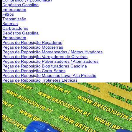
Depósitos Gasolina
Embraiagem
Filtros
Transmissão
Baterias
Carburadores
Depósitos Gasolina
Embraiagem
Peças de Reposição Roçadoras
Peças de Reposição Motoserras
Peças de Reposição Motoenxadas / Motocultivadores
Peças de Reposição Varejadores de Oliveiras
Peças de Reposição Pulverizadores / Atomizadores
Peças de Reposição Biotrituradores Gasolina
Peças de Reposição Corta-Sebes
Peças de Reposição Maquinas Lavar Alta Pressão
Peças de Reposição Trotinetes Elétricas