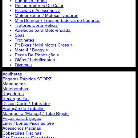
Fogões a Lenha
Recuperadores De Calor
Piscinas e Acessórios >
Motoenxadas / Motocultivadores
Mini Dumper / Transportadoras de Lagartas
Tratores Corta Relvas
Atrelados para Moto-enxada
Spas
Trotinetes
Pit Bikes / Mini Motos Cross >
Moto 4 / Buggy >
Peças De Reposição >
Oléos / Lubrificantes
Diversos
Agulhetas
Engates Rápidos STORZ
Mangueiras
Motobombas
Roçadoras
Recargas Fio
Discos Corte / Triturador
Proteção de Trabalho
Mangueira (Manga) / Tubo Rígido
Peças para Ligação
Liner / Lonas Piscinas Gre
Acessorios Piscinas
Coberturas Piscinas
Cor Branco (+ Económica)