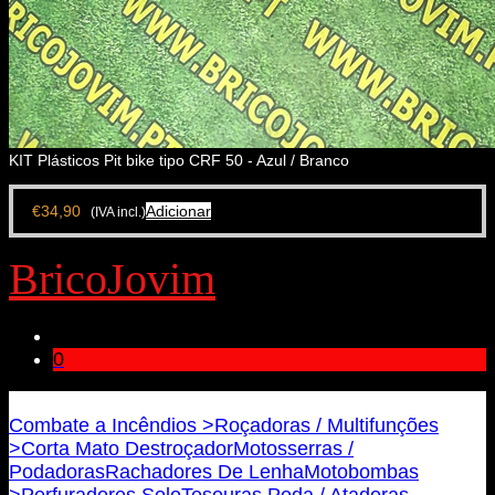
KIT Plásticos Pit bike tipo CRF 50 - Azul / Branco
€
34,90
Adicionar
(IVA incl.)
BricoJovim
0
Bricojovim.geral@gmail.com
Combate a Incêndios >
Roçadoras / Multifunções
>
Corta Mato Destroçador
Motosserras /
Podadoras
Rachadores De Lenha
Motobombas
>
Perfuradores Solo
Tesouras Poda / Atadoras