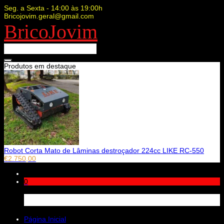
Seg. a Sexta - 14:00 às 19:00h
Bricojovim.geral@gmail.com
BricoJovim
Produtos em destaque
Robot Corta Mato de Lâminas destroçador 224cc LIKE RC-550
€
2.750,00
0
Carrinho
Página Inicial