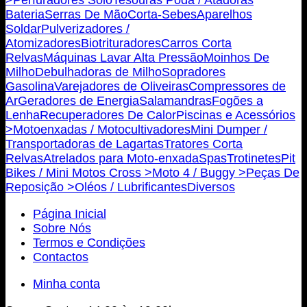
Bateria
Serras De Mão
Corta-Sebes
Aparelhos
Soldar
Pulverizadores /
Atomizadores
Biotrituradores
Carros Corta
Relvas
Máquinas Lavar Alta Pressão
Moinhos De
Milho
Debulhadoras de Milho
Sopradores
Gasolina
Varejadores de Oliveiras
Compressores de
Ar
Geradores de Energia
Salamandras
Fogões a
Lenha
Recuperadores De Calor
Piscinas e Acessórios
>
Motoenxadas / Motocultivadores
Mini Dumper /
Transportadoras de Lagartas
Tratores Corta
Relvas
Atrelados para Moto-enxada
Spas
Trotinetes
Pit
Bikes / Mini Motos Cross >
Moto 4 / Buggy >
Peças De
Reposição >
Oléos / Lubrificantes
Diversos
Página Inicial
Sobre Nós
Termos e Condições
Contactos
Minha conta