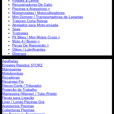
Fogões a Lenha
Recuperadores De Calor
Piscinas e Acessórios >
Motoenxadas / Motocultivadores
Mini Dumper / Transportadoras de Lagartas
Tratores Corta Relvas
Atrelados para Moto-enxada
Spas
Trotinetes
Pit Bikes / Mini Motos Cross >
Moto 4 / Buggy >
Peças De Reposição >
Oléos / Lubrificantes
Diversos
Agulhetas
Engates Rápidos STORZ
Mangueiras
Motobombas
Roçadoras
Recargas Fio
Discos Corte / Triturador
Proteção de Trabalho
Mangueira (Manga) / Tubo Rígido
Peças para Ligação
Liner / Lonas Piscinas Gre
Acessorios Piscinas
Coberturas Piscinas
Cor Branco (+ Económica)