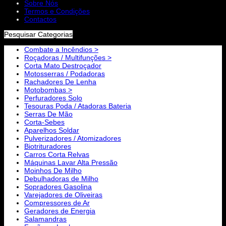
Sobre Nós
Termos e Condições
Contactos
Pesquisar Categorias
Combate a Incêndios >
Roçadoras / Multifunções >
Corta Mato Destroçador
Motosserras / Podadoras
Rachadores De Lenha
Motobombas >
Perfuradores Solo
Tesouras Poda / Atadoras Bateria
Serras De Mão
Corta-Sebes
Aparelhos Soldar
Pulverizadores / Atomizadores
Biotrituradores
Carros Corta Relvas
Máquinas Lavar Alta Pressão
Moinhos De Milho
Debulhadoras de Milho
Sopradores Gasolina
Varejadores de Oliveiras
Compressores de Ar
Geradores de Energia
Salamandras