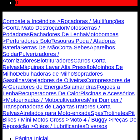
0
Bricojovim.geral@gmail.com
Combate a Incêndios >
Roçadoras / Multifunções
>
Corta Mato Destroçador
Motosserras /
Podadoras
Rachadores De Lenha
Motobombas
>
Perfuradores Solo
Tesouras Poda / Atadoras
Bateria
Serras De Mão
Corta-Sebes
Aparelhos
Soldar
Pulverizadores /
Atomizadores
Biotrituradores
Carros Corta
Relvas
Máquinas Lavar Alta Pressão
Moinhos De
Milho
Debulhadoras de Milho
Sopradores
Gasolina
Varejadores de Oliveiras
Compressores de
Ar
Geradores de Energia
Salamandras
Fogões a
Lenha
Recuperadores De Calor
Piscinas e Acessórios
>
Motoenxadas / Motocultivadores
Mini Dumper /
Transportadoras de Lagartas
Tratores Corta
Relvas
Atrelados para Moto-enxada
Spas
Trotinetes
Pit
Bikes / Mini Motos Cross >
Moto 4 / Buggy >
Peças De
Reposição >
Oléos / Lubrificantes
Diversos
Página Inicial