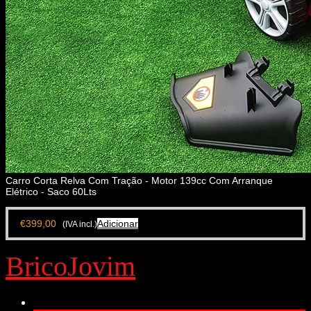
Carro Corta Relva Com Tração - Motor 139cc Com Arranque
Elétrico - Saco 60Lts
€
399,00
Adicionar
(IVA incl.)
BricoJovim