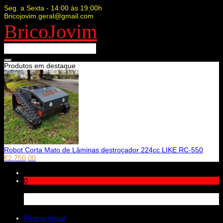
Seg. a Sexta - 14:00 às 19:00h
Bricojovim.geral@gmail.com
BricoJovim
Produtos em destaque
Robot Corta Mato de Lâminas destroçador 224cc LIKE RC-550
€
2.750,00
0
Carrinho
Página Inicial