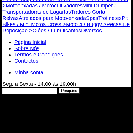
>
Motoenxadas / Motocultivadores
Mini Dumper /
Transportadoras de Lagartas
Tratores Corta
Relvas
Atrelados para Moto-enxada
Spas
Trotinetes
Pit
Bikes / Mini Motos Cross >
Moto 4 / Buggy >
Peças De
Reposição >
Oléos / Lubrificantes
Diversos
Página Inicial
Sobre Nós
Termos e Condições
Contactos
Minha conta
Seg. a Sexta - 14:00 às 19:00h
Pesquisar
Pesquisa
por: