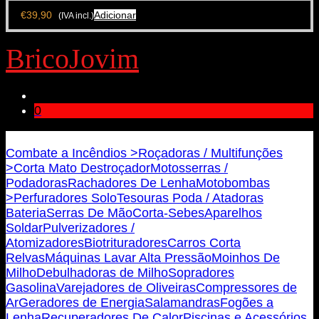
€
39,90
Adicionar
(IVA incl.)
BricoJovim
0
Bricojovim.geral@gmail.com
Combate a Incêndios >
Roçadoras / Multifunções
>
Corta Mato Destroçador
Motosserras /
Podadoras
Rachadores De Lenha
Motobombas
>
Perfuradores Solo
Tesouras Poda / Atadoras
Bateria
Serras De Mão
Corta-Sebes
Aparelhos
Soldar
Pulverizadores /
Atomizadores
Biotrituradores
Carros Corta
Relvas
Máquinas Lavar Alta Pressão
Moinhos De
Milho
Debulhadoras de Milho
Sopradores
Gasolina
Varejadores de Oliveiras
Compressores de
Ar
Geradores de Energia
Salamandras
Fogões a
Lenha
Recuperadores De Calor
Piscinas e Acessórios