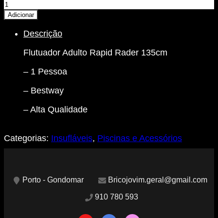
Quantidade
de
Adicionar
Flutuador
Descrição
Adulto
Rapid
Flutuador Adulto Rapid Rader 135cm
Rader
135cm
– 1 Pessoa
-
1
– Bestway
Pessoa
-
– Alta Qualidade
Bestway
Categorias:
Insufláveis
,
Piscinas e Acessórios
Porto - Gondomar
Bricojovim.geral@gmail.com
910 780 593