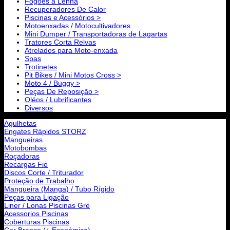
Fogões a Lenha
Recuperadores De Calor
Piscinas e Acessórios >
Motoenxadas / Motocultivadores
Mini Dumper / Transportadoras de Lagartas
Tratores Corta Relvas
Atrelados para Moto-enxada
Spas
Trotinetes
Pit Bikes / Mini Motos Cross >
Moto 4 / Buggy >
Peças De Reposição >
Oléos / Lubrificantes
Diversos
Agulhetas
Engates Rápidos STORZ
Mangueiras
Motobombas
Roçadoras
Recargas Fio
Discos Corte / Triturador
Proteção de Trabalho
Mangueira (Manga) / Tubo Rígido
Peças para Ligação
Liner / Lonas Piscinas Gre
Acessorios Piscinas
Coberturas Piscinas
Cor Branco (+ Económica)