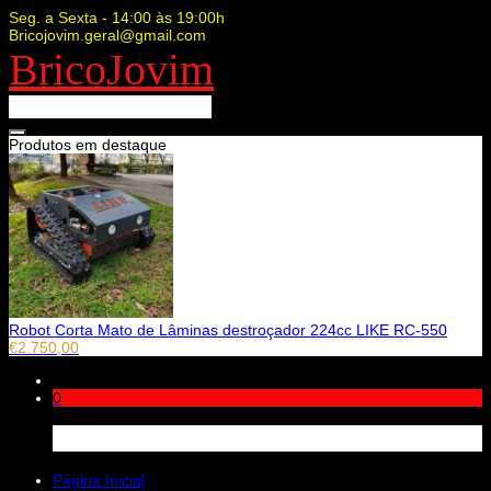
Seg. a Sexta - 14:00 às 19:00h
Bricojovim.geral@gmail.com
BricoJovim
Produtos em destaque
Robot Corta Mato de Lâminas destroçador 224cc LIKE RC-550
€
2.750,00
0
Carrinho
Página Inicial