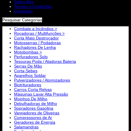
Sobre Nós
Termos e Condições
Contactos
Pesquisar Categorias
Combate a Incêndios >
Roçadoras / Multifunções >
Corta Mato Destroçador
Motosserras / Podadoras
Rachadores De Lenha
Motobombas >
Perfuradores Solo
Tesouras Poda / Atadoras Bateria
Serras De Mão
Corta-Sebes
Aparelhos Soldar
Pulverizadores / Atomizadores
Biotrituradores
Carros Corta Relvas
Máquinas Lavar Alta Pressão
Moinhos De Milho
Debulhadoras de Milho
Sopradores Gasolina
Varejadores de Oliveiras
Compressores de Ar
Geradores de Energia
Salamandras