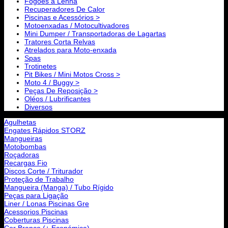
Fogões a Lenha
Recuperadores De Calor
Piscinas e Acessórios >
Motoenxadas / Motocultivadores
Mini Dumper / Transportadoras de Lagartas
Tratores Corta Relvas
Atrelados para Moto-enxada
Spas
Trotinetes
Pit Bikes / Mini Motos Cross >
Moto 4 / Buggy >
Peças De Reposição >
Oléos / Lubrificantes
Diversos
Agulhetas
Engates Rápidos STORZ
Mangueiras
Motobombas
Roçadoras
Recargas Fio
Discos Corte / Triturador
Proteção de Trabalho
Mangueira (Manga) / Tubo Rígido
Peças para Ligação
Liner / Lonas Piscinas Gre
Acessorios Piscinas
Coberturas Piscinas
Cor Branco (+ Económica)