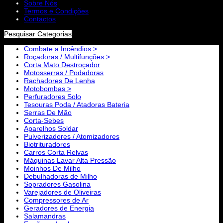
Sobre Nós
Termos e Condições
Contactos
Pesquisar Categorias
Combate a Incêndios >
Roçadoras / Multifunções >
Corta Mato Destroçador
Motosserras / Podadoras
Rachadores De Lenha
Motobombas >
Perfuradores Solo
Tesouras Poda / Atadoras Bateria
Serras De Mão
Corta-Sebes
Aparelhos Soldar
Pulverizadores / Atomizadores
Biotrituradores
Carros Corta Relvas
Máquinas Lavar Alta Pressão
Moinhos De Milho
Debulhadoras de Milho
Sopradores Gasolina
Varejadores de Oliveiras
Compressores de Ar
Geradores de Energia
Salamandras