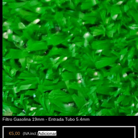
Filtro Gasolina 19mm - Entrada Tubo 5.4mm
€
5,00
Adicionar
(IVA incl.)