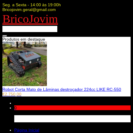
Seg. a Sexta - 14:00 às 19:00h
Bricojovim.geral@gmail.com
BricoJovim
Produtos em destaque
Robot Corta Mato de Lâminas destroçador 224cc LIKE RC-550
€
2.750,00
0
Carrinho
Página Inicial