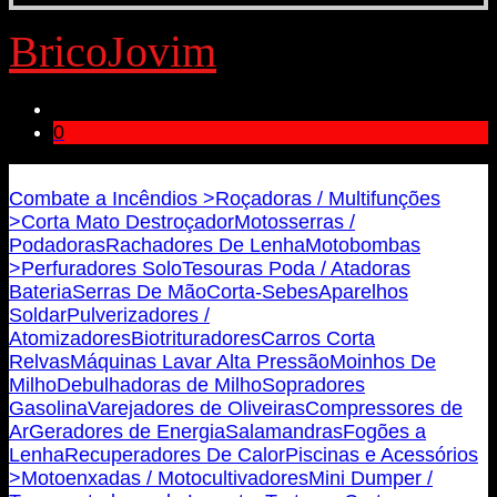
BricoJovim
0
Bricojovim.geral@gmail.com
Combate a Incêndios >
Roçadoras / Multifunções
>
Corta Mato Destroçador
Motosserras /
Podadoras
Rachadores De Lenha
Motobombas
>
Perfuradores Solo
Tesouras Poda / Atadoras
Bateria
Serras De Mão
Corta-Sebes
Aparelhos
Soldar
Pulverizadores /
Atomizadores
Biotrituradores
Carros Corta
Relvas
Máquinas Lavar Alta Pressão
Moinhos De
Milho
Debulhadoras de Milho
Sopradores
Gasolina
Varejadores de Oliveiras
Compressores de
Ar
Geradores de Energia
Salamandras
Fogões a
Lenha
Recuperadores De Calor
Piscinas e Acessórios
>
Motoenxadas / Motocultivadores
Mini Dumper /