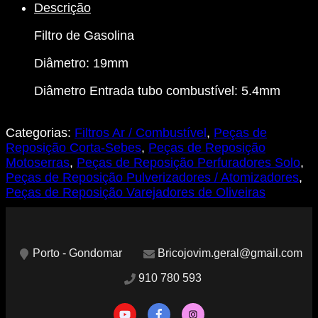
Descrição
Gasolina
19mm
Filtro de Gasolina
-
Entrada
Diâmetro: 19mm
Tubo
5.4mm
Diâmetro Entrada tubo combustível: 5.4mm
Categorias:
Filtros Ar / Combustível
,
Peças de
Reposição Corta-Sebes
,
Peças de Reposição
Motoserras
,
Peças de Reposição Perfuradores Solo
,
Peças de Reposição Pulverizadores / Atomizadores
,
Peças de Reposição Varejadores de Oliveiras
Porto - Gondomar
Bricojovim.geral@gmail.com
910 780 593