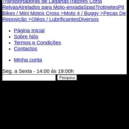
Transportadoras de Lagartas
Tratores Corta
Relvas
Atrelados para Moto-enxada
Spas
Trotinetes
Pit
Bikes / Mini Motos Cross >
Moto 4 / Buggy >
Peças De
Reposição >
Oléos / Lubrificantes
Diversos
Página Inicial
Sobre Nós
Termos e Condições
Contactos
Minha conta
Seg. a Sexta - 14:00 às 19:00h
Pesquisar
Pesquisa
por: