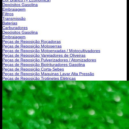
Depósitos Gasolina
Embraiagem
Filtros
Transmissão
Baterias
Carburadores
Depósitos Gasolina
Embraiagem
Peças de Reposição Roçadoras
Peças de Reposição Motoserras
Peças de Reposição Motoenxadas / Motocultivadores
Peças de Reposição Varejadores de Oliveiras
Peças de Reposição Pulverizadores / Atomizadores
Peças de Reposição Biotrituradores Gasolina
Peças de Reposição Corta-Sebes
Peças de Reposição Maquinas Lavar Alta Pressão
Peças de Reposição Trotinetes Elétricas