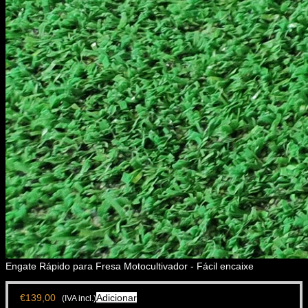
Engate Rápido para Fresa Motocultivador - Fácil encaixe
€
139,00
Adicionar
(IVA incl.)