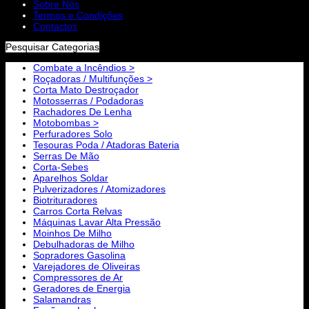
Sobre Nós
Termos e Condições
Contactos
Pesquisar Categorias
Combate a Incêndios >
Roçadoras / Multifunções >
Corta Mato Destroçador
Motosserras / Podadoras
Rachadores De Lenha
Motobombas >
Perfuradores Solo
Tesouras Poda / Atadoras Bateria
Serras De Mão
Corta-Sebes
Aparelhos Soldar
Pulverizadores / Atomizadores
Biotrituradores
Carros Corta Relvas
Máquinas Lavar Alta Pressão
Moinhos De Milho
Debulhadoras de Milho
Sopradores Gasolina
Varejadores de Oliveiras
Compressores de Ar
Geradores de Energia
Salamandras