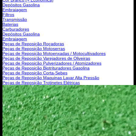
Depósitos Gasolina
Embraiagem
Filtros
Transmissão
Baterias
Carburadores
Depósitos Gasolina
Embraiagem
Peças de Reposição Roçadoras
Peças de Reposição Motoserras
Peças de Reposição Motoenxadas / Motocultivadores
Peças de Reposição Varejadores de Oliveiras
Peças de Reposição Pulverizadores / Atomizadores
Peças de Reposição Biotrituradores Gasolina
Peças de Reposição Corta-Sebes
Peças de Reposição Maquinas Lavar Alta Pressão
Peças de Reposição Trotinetes Elétricas