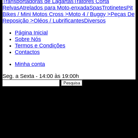
Transportadoras de Lagartas
Tratores Corta
Relvas
Atrelados para Moto-enxada
Spas
Trotinetes
Pit
Bikes / Mini Motos Cross >
Moto 4 / Buggy >
Peças De
Reposição >
Oléos / Lubrificantes
Diversos
Página Inicial
Sobre Nós
Termos e Condições
Contactos
Minha conta
Seg. a Sexta - 14:00 às 19:00h
Pesquisar
Pesquisa
por: