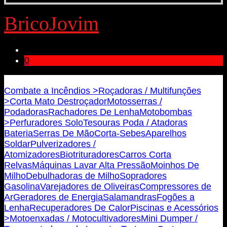
BricoJovim
0
Bricojovim.geral@gmail.com
Combate a Incêndios >
Roçadoras / Multifunções
>
Corta Mato Destroçador
Motosserras /
Podadoras
Rachadores De Lenha
Motobombas
>
Perfuradores Solo
Tesouras Poda / Atadoras
Bateria
Serras De Mão
Corta-Sebes
Aparelhos
Soldar
Pulverizadores /
Atomizadores
Biotrituradores
Carros Corta
Relvas
Máquinas Lavar Alta Pressão
Moinhos De
Milho
Debulhadoras de Milho
Sopradores
Gasolina
Varejadores de Oliveiras
Compressores de
Ar
Geradores de Energia
Salamandras
Fogões a
Lenha
Recuperadores De Calor
Piscinas e Acessórios
>
Motoenxadas / Motocultivadores
Mini Dumper /