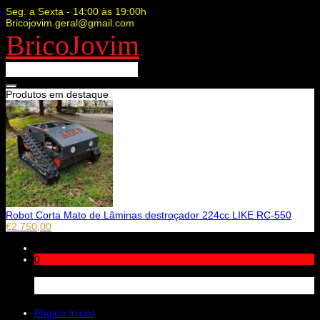
Seg. a Sexta - 14:00 às 19:00h
Bricojovim.geral@gmail.com
BricoJovim
Produtos em destaque
Robot Corta Mato de Lâminas destroçador 224cc LIKE RC-550
€
2.750,00
0
Carrinho
Página Inicial