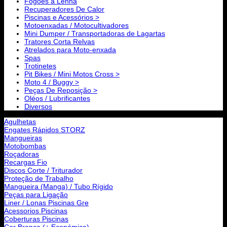
Fogões a Lenha
Recuperadores De Calor
Piscinas e Acessórios >
Motoenxadas / Motocultivadores
Mini Dumper / Transportadoras de Lagartas
Tratores Corta Relvas
Atrelados para Moto-enxada
Spas
Trotinetes
Pit Bikes / Mini Motos Cross >
Moto 4 / Buggy >
Peças De Reposição >
Oléos / Lubrificantes
Diversos
Agulhetas
Engates Rápidos STORZ
Mangueiras
Motobombas
Roçadoras
Recargas Fio
Discos Corte / Triturador
Proteção de Trabalho
Mangueira (Manga) / Tubo Rígido
Peças para Ligação
Liner / Lonas Piscinas Gre
Acessorios Piscinas
Coberturas Piscinas
Cor Branco (+ Económica)