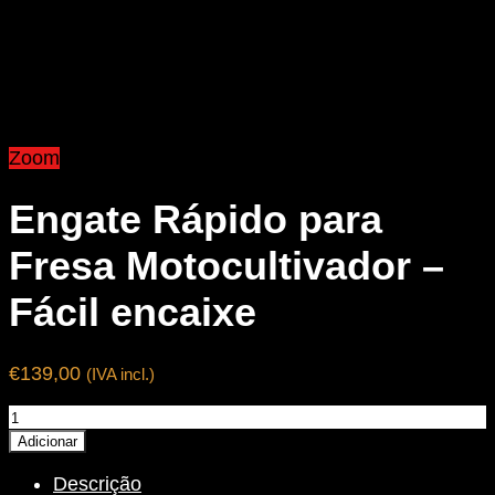
Zoom
Engate Rápido para
Fresa Motocultivador –
Fácil encaixe
€
139,00
(IVA incl.)
Quantidade
de
Adicionar
Engate
Descrição
Rápido