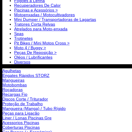
Fogões a Lenha
Recuperadores De Calor
Piscinas e Acessórios >
Motoenxadas / Motocultivadores
Mini Dumper / Transportadoras de Lagartas
Tratores Corta Relvas
Atrelados para Moto-enxada
Spas
Trotinetes
Pit Bikes / Mini Motos Cross >
Moto 4 / Buggy >
Peças De Reposição >
Oléos / Lubrificantes
Diversos
Agulhetas
Engates Rápidos STORZ
Mangueiras
Motobombas
Roçadoras
Recargas Fio
Discos Corte / Triturador
Proteção de Trabalho
Mangueira (Manga) / Tubo Rígido
Peças para Ligação
Liner / Lonas Piscinas Gre
Acessorios Piscinas
Coberturas Piscinas
Cor Branco (+ Económica)