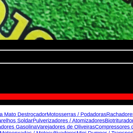
a Mato Destroçador
Motosserras / Podadoras
Rachadore
relhos Soldar
Pulverizadores / Atomizadores
Biotriturado
dores Gasolina
Varejadores de Oliveiras
Compressores d
Motoenxadas / Motocultivadores
Mini Dumper / Transpor