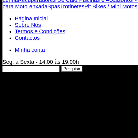
para Moto-enxada
Spas
Trotinetes
Pit Bikes / Mini Moto
Página Inicial
Sobre Nós
Termos e Condições
Contactos
Minha conta
Seg. a Sexta - 14:00 às 19:00h
Pesquisar
Pesquisa
por: