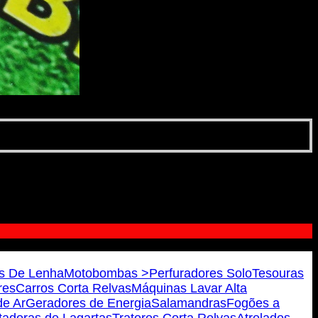
s De Lenha
Motobombas >
Perfuradores Solo
Tesouras
res
Carros Corta Relvas
Máquinas Lavar Alta
e Ar
Geradores de Energia
Salamandras
Fogões a
tadoras de Lagartas
Tratores Corta Relvas
Atrelados