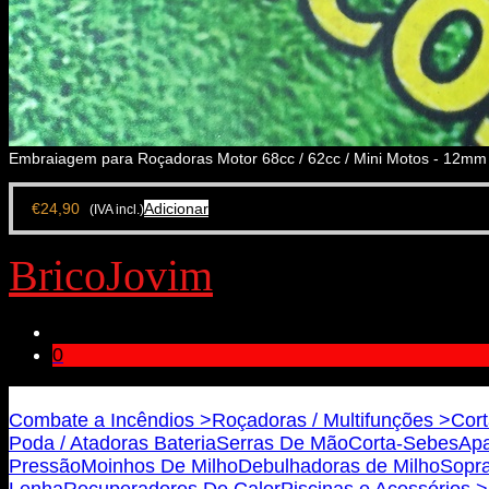
Embraiagem para Roçadoras Motor 68cc / 62cc / Mini Motos - 12mm
€
24,90
Adicionar
(IVA incl.)
BricoJovim
0
Bricojovim.geral@gmail.com
Combate a Incêndios >
Roçadoras / Multifunções >
Cort
Poda / Atadoras Bateria
Serras De Mão
Corta-Sebes
Apa
Pressão
Moinhos De Milho
Debulhadoras de Milho
Sopra
Lenha
Recuperadores De Calor
Piscinas e Acessórios >