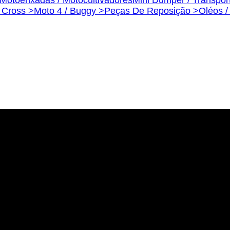
s Cross >
Moto 4 / Buggy >
Peças De Reposição >
Oléos /