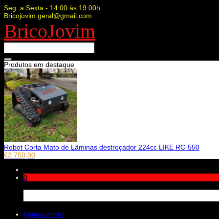
Seg. a Sexta - 14:00 às 19:00h
Bricojovim.geral@gmail.com
BricoJovim
Produtos em destaque
Robot Corta Mato de Lâminas destroçador 224cc LIKE RC-550
€
2.750,00
0
Carrinho
Página Inicial