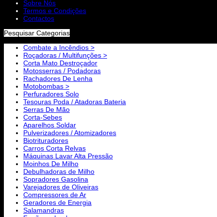
Sobre Nós
Termos e Condições
Contactos
Pesquisar Categorias
Combate a Incêndios >
Roçadoras / Multifunções >
Corta Mato Destroçador
Motosserras / Podadoras
Rachadores De Lenha
Motobombas >
Perfuradores Solo
Tesouras Poda / Atadoras Bateria
Serras De Mão
Corta-Sebes
Aparelhos Soldar
Pulverizadores / Atomizadores
Biotrituradores
Carros Corta Relvas
Máquinas Lavar Alta Pressão
Moinhos De Milho
Debulhadoras de Milho
Sopradores Gasolina
Varejadores de Oliveiras
Compressores de Ar
Geradores de Energia
Salamandras