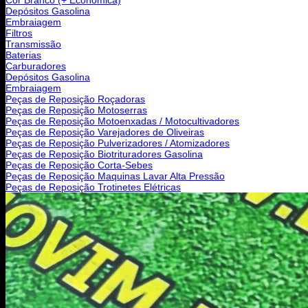
Depósitos Gasolina
Embraiagem
Filtros
Transmissão
Baterias
Carburadores
Depósitos Gasolina
Embraiagem
Peças de Reposição Roçadoras
Peças de Reposição Motoserras
Peças de Reposição Motoenxadas / Motocultivadores
Peças de Reposição Varejadores de Oliveiras
Peças de Reposição Pulverizadores / Atomizadores
Peças de Reposição Biotrituradores Gasolina
Peças de Reposição Corta-Sebes
Peças de Reposição Maquinas Lavar Alta Pressão
Peças de Reposição Trotinetes Elétricas