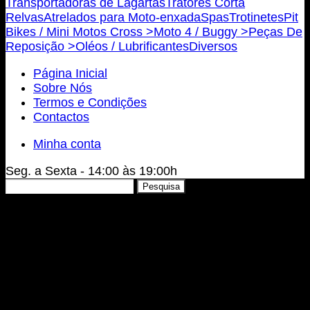
Transportadoras de Lagartas
Tratores Corta
Relvas
Atrelados para Moto-enxada
Spas
Trotinetes
Pit
Bikes / Mini Motos Cross >
Moto 4 / Buggy >
Peças De
Reposição >
Oléos / Lubrificantes
Diversos
Página Inicial
Sobre Nós
Termos e Condições
Contactos
Minha conta
Seg. a Sexta - 14:00 às 19:00h
Pesquisar
Pesquisa
por: