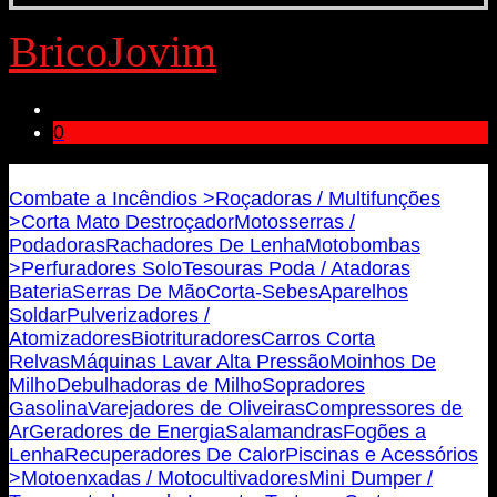
BricoJovim
0
Bricojovim.geral@gmail.com
Combate a Incêndios >
Roçadoras / Multifunções
>
Corta Mato Destroçador
Motosserras /
Podadoras
Rachadores De Lenha
Motobombas
>
Perfuradores Solo
Tesouras Poda / Atadoras
Bateria
Serras De Mão
Corta-Sebes
Aparelhos
Soldar
Pulverizadores /
Atomizadores
Biotrituradores
Carros Corta
Relvas
Máquinas Lavar Alta Pressão
Moinhos De
Milho
Debulhadoras de Milho
Sopradores
Gasolina
Varejadores de Oliveiras
Compressores de
Ar
Geradores de Energia
Salamandras
Fogões a
Lenha
Recuperadores De Calor
Piscinas e Acessórios
>
Motoenxadas / Motocultivadores
Mini Dumper /