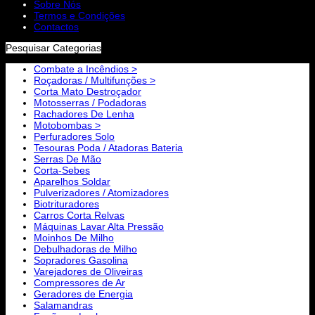
Sobre Nós
Termos e Condições
Contactos
Pesquisar Categorias
Combate a Incêndios >
Roçadoras / Multifunções >
Corta Mato Destroçador
Motosserras / Podadoras
Rachadores De Lenha
Motobombas >
Perfuradores Solo
Tesouras Poda / Atadoras Bateria
Serras De Mão
Corta-Sebes
Aparelhos Soldar
Pulverizadores / Atomizadores
Biotrituradores
Carros Corta Relvas
Máquinas Lavar Alta Pressão
Moinhos De Milho
Debulhadoras de Milho
Sopradores Gasolina
Varejadores de Oliveiras
Compressores de Ar
Geradores de Energia
Salamandras