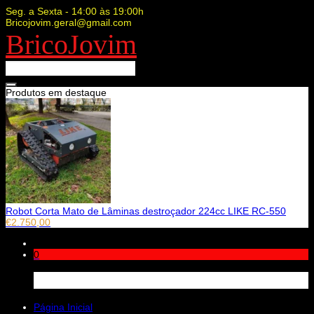
Seg. a Sexta - 14:00 às 19:00h
Bricojovim.geral@gmail.com
BricoJovim
Produtos em destaque
Robot Corta Mato de Lâminas destroçador 224cc LIKE RC-550
€
2.750,00
0
Carrinho
Página Inicial