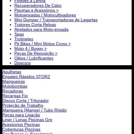
Fogões a Lenha
Recuperadores De Calor
Piscinas e Acessórios >
Motoenxadas / Motocultivadores
Mini Dumper / Transportadoras de Lagartas
Tratores Corta Relvas
Atrelados para Moto-enxada
Spas
Trotinetes
Pit Bikes / Mini Motos Cross >
Moto 4 / Buggy >
Peças De Reposição >
Oléos / Lubrificantes
Diversos
Agulhetas
Engates Rápidos STORZ
Mangueiras
Motobombas
Roçadoras
Recargas Fio
Discos Corte / Triturador
Proteção de Trabalho
Mangueira (Manga) / Tubo Rígido
Peças para Ligação
Liner / Lonas Piscinas Gre
Acessorios Piscinas
Coberturas Piscinas
Cor Branco (+ Económica)