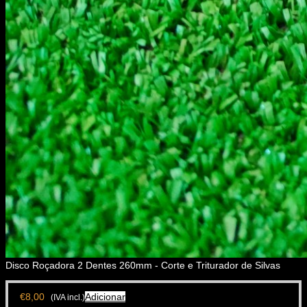
Disco Roçadora 2 Dentes 260mm - Corte e Triturador de Silvas
€
8,00
Adicionar
(IVA incl.)