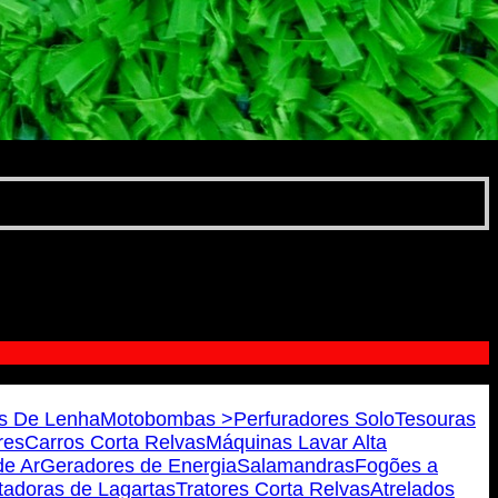
s De Lenha
Motobombas >
Perfuradores Solo
Tesouras
res
Carros Corta Relvas
Máquinas Lavar Alta
e Ar
Geradores de Energia
Salamandras
Fogões a
tadoras de Lagartas
Tratores Corta Relvas
Atrelados