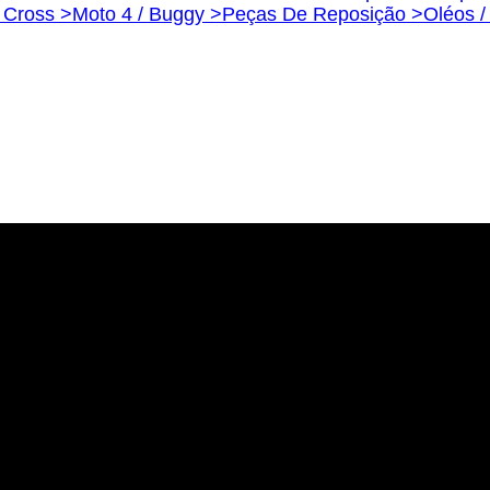
s Cross >
Moto 4 / Buggy >
Peças De Reposição >
Oléos /