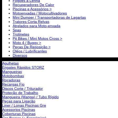
Fogões a Lenha
Recuperadores De Calor
Piscinas e Acessórios >
Motoenxadas / Motocultivadores
Mini Dumper / Transportadoras de Lagartas
Tratores Corta Relvas
Atrelados para Moto-enxada
Spas
Trotinetes
Pit Bikes / Mini Motos Cross >
Moto 4 / Buggy >
Peças De Reposição >
Oléos / Lubrificantes
Diversos
Agulhetas
Engates Rápidos STORZ
Mangueiras
Motobombas
Roçadoras
Recargas Fio
Discos Corte / Triturador
Proteção de Trabalho
Mangueira (Manga) / Tubo Rígido
Peças para Ligação
Liner / Lonas Piscinas Gre
Acessorios Piscinas
Coberturas Piscinas
Cor Branco (+ Económica)