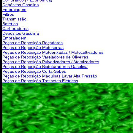
Depósitos Gasolina
Embraiagem
Filtros
Transmissão
Baterias
Carburadores
Depósitos Gasolina
Embraiagem
Peças de Reposição Roçadoras
Peças de Reposição Motoserras
Peças de Reposição Motoenxadas / Motocultivadores
Peças de Reposição Varejadores de Oliveiras
Peças de Reposição Pulverizadores / Atomizadores
Peças de Reposição Biotrituradores Gasolina
Peças de Reposição Corta-Sebes
Peças de Reposição Maquinas Lavar Alta Pressão
Peças de Reposição Trotinetes Elétricas