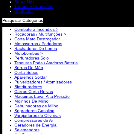
Sobre Nós
Termos e Condições
Contactos
Pesquisar Categorias
Combate a Incêndios >
Roçadoras / Multifunções >
Corta Mato Destroçador
Motosserras / Podadoras
Rachadores De Lenha
Motobombas >
Perfuradores Solo
Tesouras Poda / Atadoras Bateria
Serras De Mão
Corta-Sebes
Aparelhos Soldar
Pulverizadores / Atomizadores
Biotrituradores
Carros Corta Relvas
Máquinas Lavar Alta Pressão
Moinhos De Milho
Debulhadoras de Milho
Sopradores Gasolina
Varejadores de Oliveiras
Compressores de Ar
Geradores de Energia
Salamandras