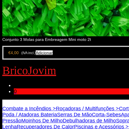
Conjunto 3 Molas para Embreagem Mini moto 2t
€
4,00
Adicionar
(IVA incl.)
BricoJovim
0
Bricojovim.geral@gmail.com
Combate a Incêndios >
Roçadoras / Multifunções >
Cort
Poda / Atadoras Bateria
Serras De Mão
Corta-Sebes
Apa
Pressão
Moinhos De Milho
Debulhadoras de Milho
Sopra
Lenha
Recuperadores De Calor
Piscinas e Acessórios >