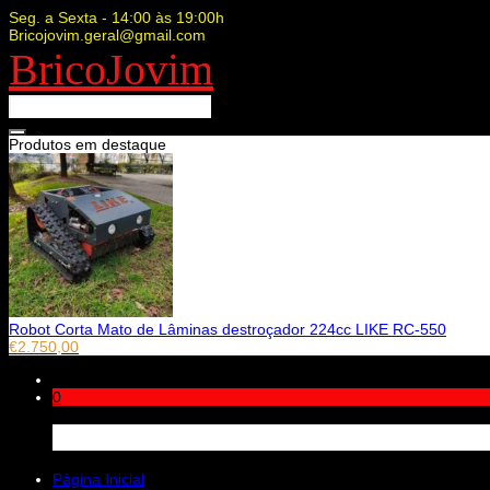
Seg. a Sexta - 14:00 às 19:00h
Bricojovim.geral@gmail.com
BricoJovim
Produtos em destaque
Robot Corta Mato de Lâminas destroçador 224cc LIKE RC-550
€
2.750,00
0
Carrinho
Página Inicial