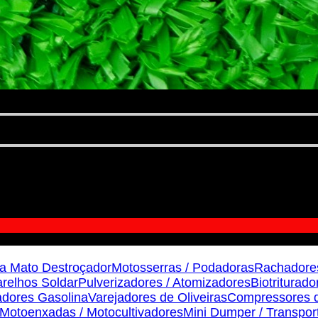
a Mato Destroçador
Motosserras / Podadoras
Rachadore
relhos Soldar
Pulverizadores / Atomizadores
Biotriturado
dores Gasolina
Varejadores de Oliveiras
Compressores d
Motoenxadas / Motocultivadores
Mini Dumper / Transpor