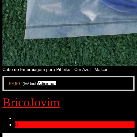
Cabo de Embraiagem para Pit bike - Cor Azul - Malcor
€
9,90
Adicionar
(IVA incl.)
BricoJovim
0
Bricojovim.geral@gmail.com