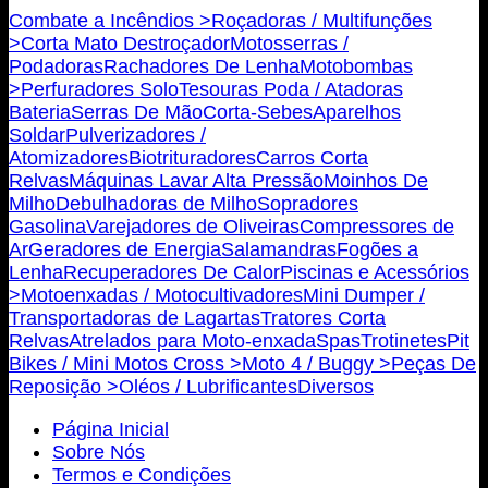
Combate a Incêndios >
Roçadoras / Multifunções
>
Corta Mato Destroçador
Motosserras /
Podadoras
Rachadores De Lenha
Motobombas
>
Perfuradores Solo
Tesouras Poda / Atadoras
Bateria
Serras De Mão
Corta-Sebes
Aparelhos
Soldar
Pulverizadores /
Atomizadores
Biotrituradores
Carros Corta
Relvas
Máquinas Lavar Alta Pressão
Moinhos De
Milho
Debulhadoras de Milho
Sopradores
Gasolina
Varejadores de Oliveiras
Compressores de
Ar
Geradores de Energia
Salamandras
Fogões a
Lenha
Recuperadores De Calor
Piscinas e Acessórios
>
Motoenxadas / Motocultivadores
Mini Dumper /
Transportadoras de Lagartas
Tratores Corta
Relvas
Atrelados para Moto-enxada
Spas
Trotinetes
Pit
Bikes / Mini Motos Cross >
Moto 4 / Buggy >
Peças De
Reposição >
Oléos / Lubrificantes
Diversos
Página Inicial
Sobre Nós
Termos e Condições