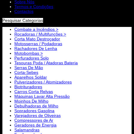
Sobre Nós
Termos e Condições
Contactos
Pesquisar Categorias
Combate a Incêndios >
Roçadoras / Multifunções >
Corta Mato Destroçador
Motosserras / Podadoras
Rachadores De Lenha
Motobombas >
Perfuradores Solo
Tesouras Poda / Atadoras Bateria
Serras De Mão
Corta-Sebes
Aparelhos Soldar
Pulverizadores / Atomizadores
Biotrituradores
Carros Corta Relvas
Máquinas Lavar Alta Pressão
Moinhos De Milho
Debulhadoras de Milho
Sopradores Gasolina
Varejadores de Oliveiras
Compressores de Ar
Geradores de Energia
Salamandras