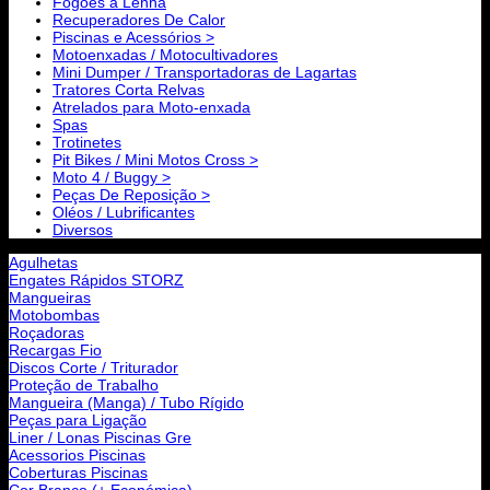
Fogões a Lenha
Recuperadores De Calor
Piscinas e Acessórios >
Motoenxadas / Motocultivadores
Mini Dumper / Transportadoras de Lagartas
Tratores Corta Relvas
Atrelados para Moto-enxada
Spas
Trotinetes
Pit Bikes / Mini Motos Cross >
Moto 4 / Buggy >
Peças De Reposição >
Oléos / Lubrificantes
Diversos
Agulhetas
Engates Rápidos STORZ
Mangueiras
Motobombas
Roçadoras
Recargas Fio
Discos Corte / Triturador
Proteção de Trabalho
Mangueira (Manga) / Tubo Rígido
Peças para Ligação
Liner / Lonas Piscinas Gre
Acessorios Piscinas
Coberturas Piscinas
Cor Branco (+ Económica)