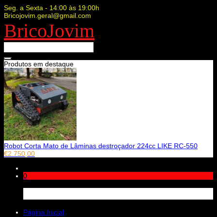
Seg. a Sexta - 14:00 às 19:00h
Bricojovim.geral@gmail.com
BricoJovim
Produtos em destaque
Robot Corta Mato de Lâminas destroçador 224cc LIKE RC-550
€
2.750,00
0
Carrinho
Página Inicial