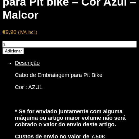
para Pit bike – Cor Azul –
Malcor
€
9,90
(IVA incl.)
Quantidade
de
Adicionar
Cabo
Descrição
de
Embraiagem
Cabo de Embraiagem para Pit Bike
para
Pit
Cor : AZUL
bike
-
Cor
Azul
* Se for enviado juntamente com alguma
-
máquina ou artigo maior volume não será
Malcor
cobrado o valor do envio deste artigo.
Custos de envio no valor de 7,50€