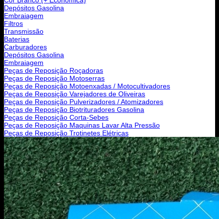
Depósitos Gasolina
Embraiagem
Filtros
Transmissão
Baterias
Carburadores
Depósitos Gasolina
Embraiagem
Peças de Reposição Roçadoras
Peças de Reposição Motoserras
Peças de Reposição Motoenxadas / Motocultivadores
Peças de Reposição Varejadores de Oliveiras
Peças de Reposição Pulverizadores / Atomizadores
Peças de Reposição Biotrituradores Gasolina
Peças de Reposição Corta-Sebes
Peças de Reposição Maquinas Lavar Alta Pressão
Peças de Reposição Trotinetes Elétricas