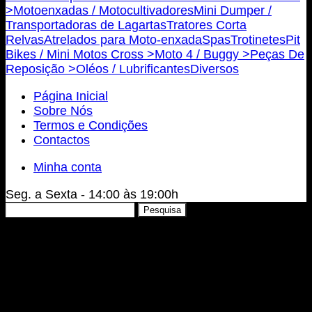
>
Motoenxadas / Motocultivadores
Mini Dumper /
Transportadoras de Lagartas
Tratores Corta
Relvas
Atrelados para Moto-enxada
Spas
Trotinetes
Pit
Bikes / Mini Motos Cross >
Moto 4 / Buggy >
Peças De
Reposição >
Oléos / Lubrificantes
Diversos
Página Inicial
Sobre Nós
Termos e Condições
Contactos
Minha conta
Seg. a Sexta - 14:00 às 19:00h
Pesquisar
Pesquisa
por: