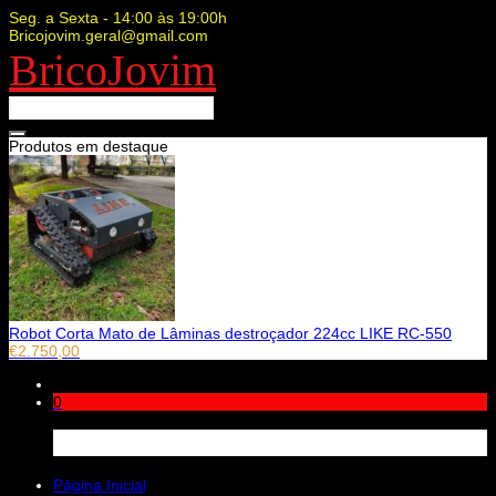
Seg. a Sexta - 14:00 às 19:00h
Bricojovim.geral@gmail.com
BricoJovim
Produtos em destaque
Robot Corta Mato de Lâminas destroçador 224cc LIKE RC-550
€
2.750,00
0
Carrinho
Página Inicial