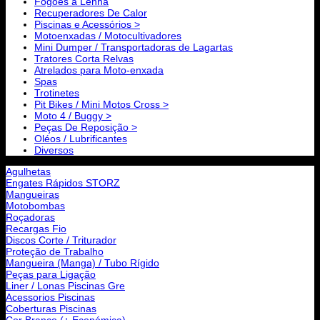
Fogões a Lenha
Recuperadores De Calor
Piscinas e Acessórios >
Motoenxadas / Motocultivadores
Mini Dumper / Transportadoras de Lagartas
Tratores Corta Relvas
Atrelados para Moto-enxada
Spas
Trotinetes
Pit Bikes / Mini Motos Cross >
Moto 4 / Buggy >
Peças De Reposição >
Oléos / Lubrificantes
Diversos
Agulhetas
Engates Rápidos STORZ
Mangueiras
Motobombas
Roçadoras
Recargas Fio
Discos Corte / Triturador
Proteção de Trabalho
Mangueira (Manga) / Tubo Rígido
Peças para Ligação
Liner / Lonas Piscinas Gre
Acessorios Piscinas
Coberturas Piscinas
Cor Branco (+ Económica)