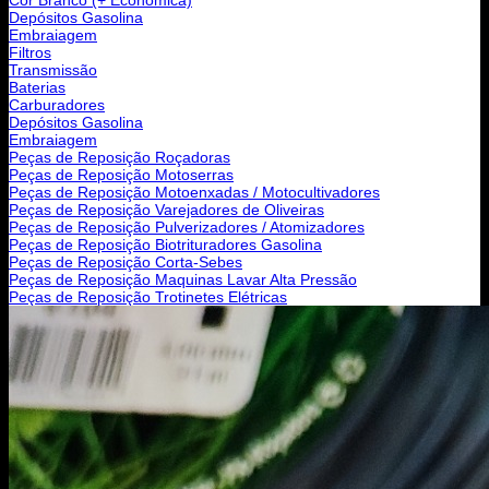
Depósitos Gasolina
Embraiagem
Filtros
Transmissão
Baterias
Carburadores
Depósitos Gasolina
Embraiagem
Peças de Reposição Roçadoras
Peças de Reposição Motoserras
Peças de Reposição Motoenxadas / Motocultivadores
Peças de Reposição Varejadores de Oliveiras
Peças de Reposição Pulverizadores / Atomizadores
Peças de Reposição Biotrituradores Gasolina
Peças de Reposição Corta-Sebes
Peças de Reposição Maquinas Lavar Alta Pressão
Peças de Reposição Trotinetes Elétricas