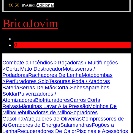
€
6,50
Adicionar
(IVA incl.)
BricoJovim
0
Bricojovim.geral@gmail.com
Combate a Incêndios >
Roçadoras / Multifunções
>
Corta Mato Destroçador
Motosserras /
Podadoras
Rachadores De Lenha
Motobombas
>
Perfuradores Solo
Tesouras Poda / Atadoras
Bateria
Serras De Mão
Corta-Sebes
Aparelhos
Soldar
Pulverizadores /
Atomizadores
Biotrituradores
Carros Corta
Relvas
Máquinas Lavar Alta Pressão
Moinhos De
Milho
Debulhadoras de Milho
Sopradores
Gasolina
Varejadores de Oliveiras
Compressores de
Ar
Geradores de Energia
Salamandras
Fogões a
Lenha
Recuperadores De Calor
Piscinas e Acessórios