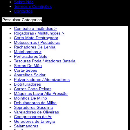
Sobre Nós
Termos e Condições
Contactos
Pesquisar Categorias
Combate a Incêndios >
Roçadoras / Multifunções >
Corta Mato Destroçador
Motosserras / Podadoras
Rachadores De Lenha
Motobombas >
Perfuradores Solo
Tesouras Poda / Atadoras Bateria
Serras De Mão
Corta-Sebes
Aparelhos Soldar
Pulverizadores / Atomizadores
Biotrituradores
Carros Corta Relvas
Máquinas Lavar Alta Pressão
Moinhos De Milho
Debulhadoras de Milho
Sopradores Gasolina
Varejadores de Oliveiras
Compressores de Ar
Geradores de Energia
Salamandras