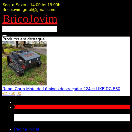
Seg. a Sexta - 14:00 às 19:00h
Bricojovim.geral@gmail.com
BricoJovim
Produtos em destaque
Robot Corta Mato de Lâminas destroçador 224cc LIKE RC-550
€
2.750,00
0
Carrinho
Página Inicial