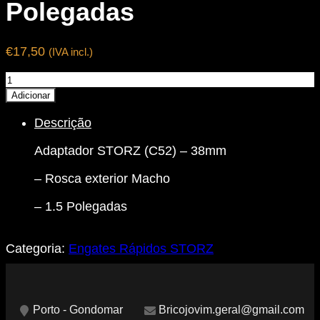
Polegadas
€
17,50
(IVA incl.)
Quantidade
de
Adicionar
Adaptador
Descrição
STORZ
(C52)
Adaptador STORZ (C52) – 38mm
-
38mm
– Rosca exterior Macho
Macho
-
– 1.5 Polegadas
1.5"
Polegadas
Categoria:
Engates Rápidos STORZ
Porto - Gondomar
Bricojovim.geral@gmail.com