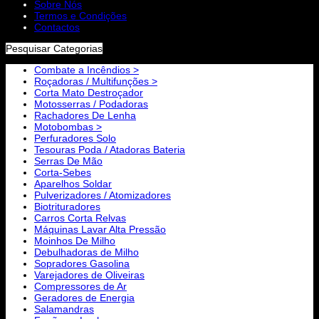
Sobre Nós
Termos e Condições
Contactos
Pesquisar Categorias
Combate a Incêndios >
Roçadoras / Multifunções >
Corta Mato Destroçador
Motosserras / Podadoras
Rachadores De Lenha
Motobombas >
Perfuradores Solo
Tesouras Poda / Atadoras Bateria
Serras De Mão
Corta-Sebes
Aparelhos Soldar
Pulverizadores / Atomizadores
Biotrituradores
Carros Corta Relvas
Máquinas Lavar Alta Pressão
Moinhos De Milho
Debulhadoras de Milho
Sopradores Gasolina
Varejadores de Oliveiras
Compressores de Ar
Geradores de Energia
Salamandras