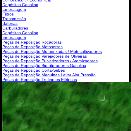
Depósitos Gasolina
Embraiagem
Filtros
Transmissão
Baterias
Carburadores
Depósitos Gasolina
Embraiagem
Peças de Reposição Roçadoras
Peças de Reposição Motoserras
Peças de Reposição Motoenxadas / Motocultivadores
Peças de Reposição Varejadores de Oliveiras
Peças de Reposição Pulverizadores / Atomizadores
Peças de Reposição Biotrituradores Gasolina
Peças de Reposição Corta-Sebes
Peças de Reposição Maquinas Lavar Alta Pressão
Peças de Reposição Trotinetes Elétricas