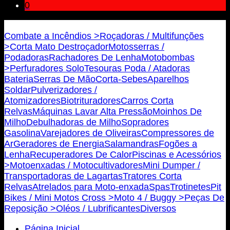
0
Bricojovim.geral@gmail.com
Combate a Incêndios >
Roçadoras / Multifunções
>
Corta Mato Destroçador
Motosserras /
Podadoras
Rachadores De Lenha
Motobombas
>
Perfuradores Solo
Tesouras Poda / Atadoras
Bateria
Serras De Mão
Corta-Sebes
Aparelhos
Soldar
Pulverizadores /
Atomizadores
Biotrituradores
Carros Corta
Relvas
Máquinas Lavar Alta Pressão
Moinhos De
Milho
Debulhadoras de Milho
Sopradores
Gasolina
Varejadores de Oliveiras
Compressores de
Ar
Geradores de Energia
Salamandras
Fogões a
Lenha
Recuperadores De Calor
Piscinas e Acessórios
>
Motoenxadas / Motocultivadores
Mini Dumper /
Transportadoras de Lagartas
Tratores Corta
Relvas
Atrelados para Moto-enxada
Spas
Trotinetes
Pit
Bikes / Mini Motos Cross >
Moto 4 / Buggy >
Peças De
Reposição >
Oléos / Lubrificantes
Diversos
Página Inicial