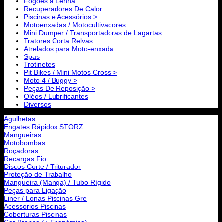
Fogões a Lenha
Recuperadores De Calor
Piscinas e Acessórios >
Motoenxadas / Motocultivadores
Mini Dumper / Transportadoras de Lagartas
Tratores Corta Relvas
Atrelados para Moto-enxada
Spas
Trotinetes
Pit Bikes / Mini Motos Cross >
Moto 4 / Buggy >
Peças De Reposição >
Oléos / Lubrificantes
Diversos
Agulhetas
Engates Rápidos STORZ
Mangueiras
Motobombas
Roçadoras
Recargas Fio
Discos Corte / Triturador
Proteção de Trabalho
Mangueira (Manga) / Tubo Rígido
Peças para Ligação
Liner / Lonas Piscinas Gre
Acessorios Piscinas
Coberturas Piscinas
Cor Branco (+ Económica)